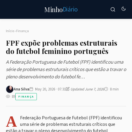
Diário
Minho
Início
›
Finança
FPF expõe problemas estruturais
do futebol feminino português
A Federação Portuguesa de Futebol (FPF) identificou uma
série de problemas estruturais críticos que estão a travar o
pleno desenvolvimento do futebol fe…
Ana Silva
May 20, 2026 · 07:31
Updated June 7, 2026
8 min
89
FINANÇA
A
Federação Portuguesa de Futebol (FPF) identificou
uma série de problemas estruturais críticos que
estão a travar o pleno desenvolvimento do futebol