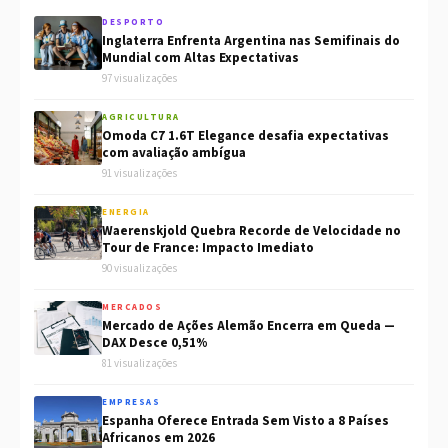
DESPORTO
Inglaterra Enfrenta Argentina nas Semifinais do
Mundial com Altas Expectativas
97 visualizações
AGRICULTURA
Omoda C7 1.6T Elegance desafia expectativas
com avaliação ambígua
91 visualizações
ENERGIA
Waerenskjold Quebra Recorde de Velocidade no
Tour de France: Impacto Imediato
90 visualizações
MERCADOS
Mercado de Ações Alemão Encerra em Queda —
DAX Desce 0,51%
81 visualizações
EMPRESAS
Espanha Oferece Entrada Sem Visto a 8 Países
Africanos em 2026