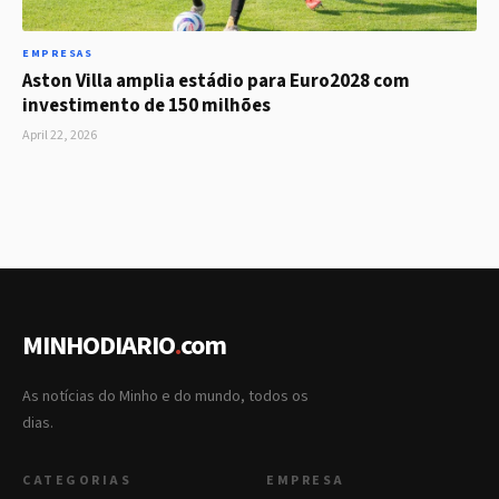
EMPRESAS
Aston Villa amplia estádio para Euro2028 com
investimento de 150 milhões
April 22, 2026
MINHODIARIO
.
com
As notícias do Minho e do mundo, todos os
dias.
CATEGORIAS
EMPRESA