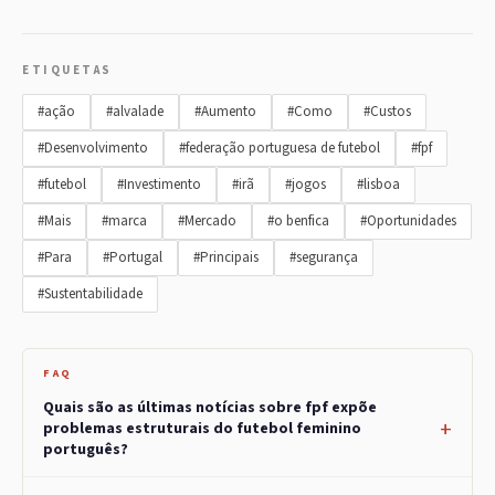
ETIQUETAS
#ação
#alvalade
#Aumento
#Como
#Custos
#Desenvolvimento
#federação portuguesa de futebol
#fpf
#futebol
#Investimento
#irã
#jogos
#lisboa
#Mais
#marca
#Mercado
#o benfica
#Oportunidades
#Para
#Portugal
#Principais
#segurança
#Sustentabilidade
FAQ
Quais são as últimas notícias sobre fpf expõe
problemas estruturais do futebol feminino
português?