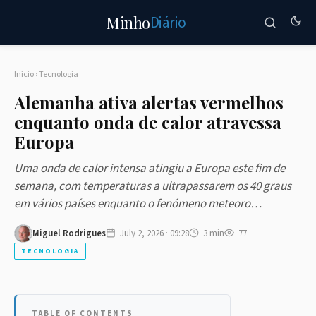
Diário
Minho
Início
›
Tecnologia
Alemanha ativa alertas vermelhos
enquanto onda de calor atravessa
Europa
Uma onda de calor intensa atingiu a Europa este fim de
semana, com temperaturas a ultrapassarem os 40 graus
em vários países enquanto o fenómeno meteoro…
Miguel Rodrigues
July 2, 2026 · 09:28
3 min
77
TECNOLOGIA
TABLE OF CONTENTS