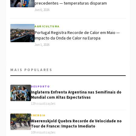
precedentes — temperaturas disparam
Jun 6, 2026
AGRICULTURA
Portugal Registra Recorde de Calor em Maio —
Impacto da Onda de Calor na Europa
Jun 1, 2026
MAIS POPULARES
DESPORTO
Inglaterra Enfrenta Argentina nas Semifinais do
Mundial com Altas Expectativas
129 visualizações
ENERGIA
Waerenskjold Quebra Recorde de Velocidade no
Tour de France: Impacto Imediato
109 visualizações