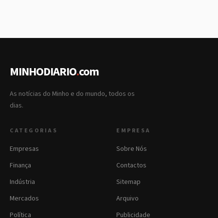
MINHODIARIO
.
com
As notícias do Minho e do mundo, todos os
dias.
CATEGORIAS
EMPRESA
Empresas
Sobre Nós
Finança
Contactos
Indústria
Sitemap
Mercados
Arquivo
Política
Publicidade