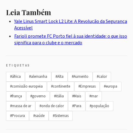
Leia Também
Yale Linus Smart Lock L2 Lite: A Revolução da Segurança
Acessível
Farioli promete FC Porto fiel à sua identidade: o que isso
significa para o clube e o mercado
ETIQUETAS
#áfrica
#alemanha
#Alta
#Aumento
#calor
#comissão europeia
#continente
#Empresas
#europa
#frança
#governo
#itália
#Mais
#mar
#massa de ar
#onda de calor
#Para
#população
#Procura
#saúde
#Sistemas