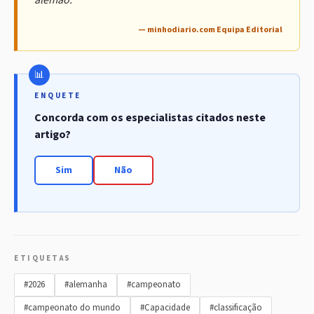
alemão.
— minhodiario.com Equipa Editorial
ENQUETE
Concorda com os especialistas citados neste
artigo?
Sim
Não
ETIQUETAS
#2026
#alemanha
#campeonato
#campeonato do mundo
#Capacidade
#classificação