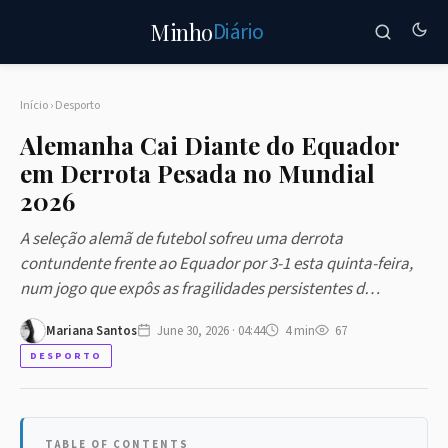
Diário
Minho
Início
›
Desporto
Alemanha Cai Diante do Equador
em Derrota Pesada no Mundial
2026
A seleção alemã de futebol sofreu uma derrota
contundente frente ao Equador por 3-1 esta quinta-feira,
num jogo que expôs as fragilidades persistentes d…
Mariana Santos
June 30, 2026 · 04:44
4 min
67
DESPORTO
TABLE OF CONTENTS