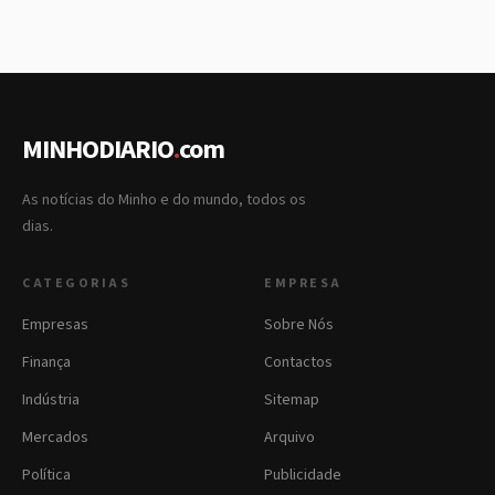
MINHODIARIO
.
com
As notícias do Minho e do mundo, todos os
dias.
CATEGORIAS
EMPRESA
Empresas
Sobre Nós
Finança
Contactos
Indústria
Sitemap
Mercados
Arquivo
Política
Publicidade