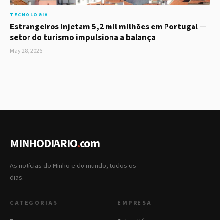
TECNOLOGIA
Estrangeiros injetam 5,2 mil milhões em Portugal —
setor do turismo impulsiona a balança
May 28, 2026
MINHODIARIO
.
com
As notícias do Minho e do mundo, todos os
dias.
CATEGORIAS
EMPRESA