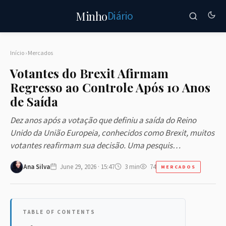
Diário
Minho
Início
›
Mercados
Votantes do Brexit Afirmam
Regresso ao Controle Após 10 Anos
de Saída
Dez anos após a votação que definiu a saída do Reino
Unido da União Europeia, conhecidos como Brexit, muitos
votantes reafirmam sua decisão. Uma pesquis…
Ana Silva
June 29, 2026 · 15:47
3 min
74
MERCADOS
TABLE OF CONTENTS