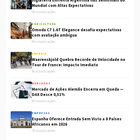
Inglaterra Enfrenta Argentina nas Semifinais do
Mundial com Altas Expectativas
94 visualizações
AGRICULTURA
Omoda C7 1.6T Elegance desafia expectativas
com avaliação ambígua
89 visualizações
ENERGIA
Waerenskjold Quebra Recorde de Velocidade no
Tour de France: Impacto Imediato
88 visualizações
MERCADOS
Mercado de Ações Alemão Encerra em Queda —
DAX Desce 0,51%
80 visualizações
EMPRESAS
Espanha Oferece Entrada Sem Visto a 8 Países
Africanos em 2026
78 visualizações