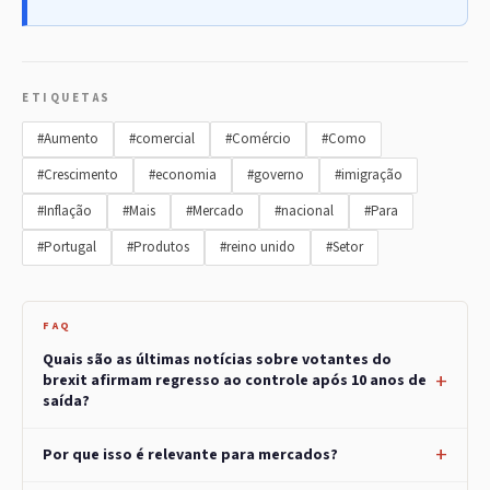
ETIQUETAS
#Aumento
#comercial
#Comércio
#Como
#Crescimento
#economia
#governo
#imigração
#Inflação
#Mais
#Mercado
#nacional
#Para
#Portugal
#Produtos
#reino unido
#Setor
FAQ
Quais são as últimas notícias sobre votantes do
brexit afirmam regresso ao controle após 10 anos de
saída?
Por que isso é relevante para mercados?