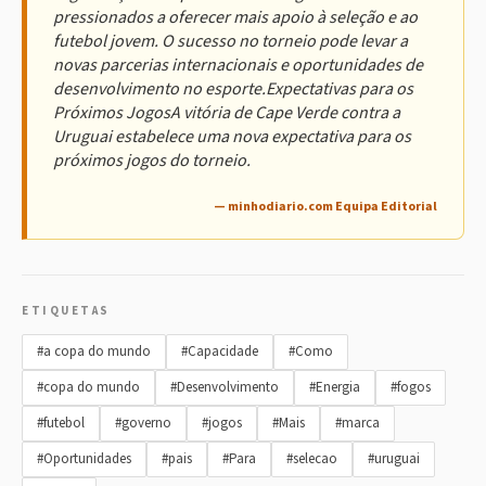
pressionados a oferecer mais apoio à seleção e ao
futebol jovem. O sucesso no torneio pode levar a
novas parcerias internacionais e oportunidades de
desenvolvimento no esporte.Expectativas para os
Próximos JogosA vitória de Cape Verde contra a
Uruguai estabelece uma nova expectativa para os
próximos jogos do torneio.
— minhodiario.com Equipa Editorial
ETIQUETAS
#a copa do mundo
#Capacidade
#Como
#copa do mundo
#Desenvolvimento
#Energia
#fogos
#futebol
#governo
#jogos
#Mais
#marca
#Oportunidades
#pais
#Para
#selecao
#uruguai