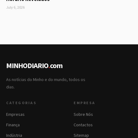
July 6, 2026
MINHODIARIO
.
com
As notícias do Minho e do mundo, todos os
dias.
CATEGORIAS
EMPRESA
Empresas
Sobre Nós
Finança
Contactos
Indústria
Sitemap