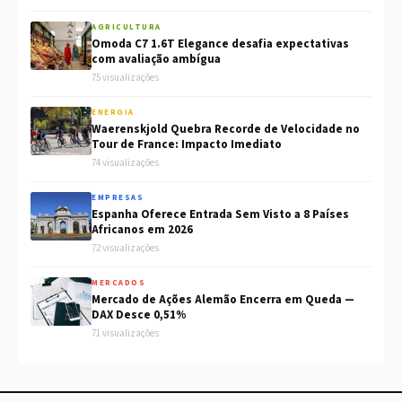
AGRICULTURA
Omoda C7 1.6T Elegance desafia expectativas
com avaliação ambígua
75 visualizações
ENERGIA
Waerenskjold Quebra Recorde de Velocidade no
Tour de France: Impacto Imediato
74 visualizações
EMPRESAS
Espanha Oferece Entrada Sem Visto a 8 Países
Africanos em 2026
72 visualizações
MERCADOS
Mercado de Ações Alemão Encerra em Queda —
DAX Desce 0,51%
71 visualizações