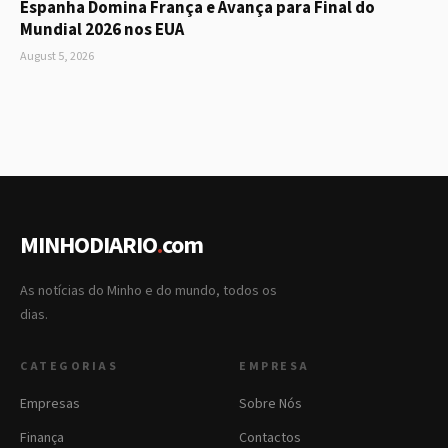
Espanha Domina França e Avança para Final do
Mundial 2026 nos EUA
August 5, 2026
MINHODIARIO
.
com
As notícias do Minho e do mundo, todos os
dias.
CATEGORIAS
EMPRESA
Empresas
Sobre Nós
Finança
Contactos