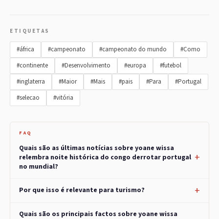
ETIQUETAS
#áfrica
#campeonato
#campeonato do mundo
#Como
#continente
#Desenvolvimento
#europa
#futebol
#inglaterra
#Maior
#Mais
#pais
#Para
#Portugal
#selecao
#vitória
FAQ
Quais são as últimas notícias sobre yoane wissa
relembra noite histórica do congo derrotar portugal
no mundial?
Por que isso é relevante para turismo?
Quais são os principais factos sobre yoane wissa