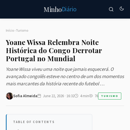
Diário
Minho
Início
›
Turismo
Yoane Wissa Relembra Noite
Histórica do Congo Derrotar
Portugal no Mundial
Yoane Wissa viveu uma noite que jamais esquecerá. O
avançado congolês esteve no centro de um dos momentos
mais marcantes da história recente do futebol …
Sofia Almeida
June 22, 2026 · 16:32
4 min
76
TURISMO
TABLE OF CONTENTS