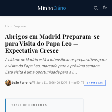
Diário
Minho
Início
›
Empresas
Abrigos em Madrid Preparam-se
para Visita do Papa Leo —
Expectativa Cresce
A cidade de Madrid está a intensificar os preparativos para
a visita do Papa Leo, marcada para a próxima semana.
Esta visita é uma oportunidade para a I…
João Ferreira
June 11, 2026 · 20:32
3 min
77
EMPRESAS
TABLE OF CONTENTS