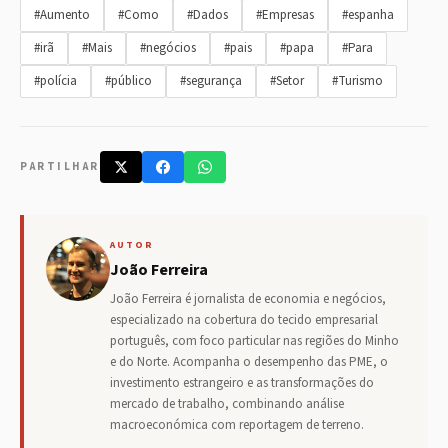
#Aumento
#Como
#Dados
#Empresas
#espanha
#irã
#Mais
#negócios
#pais
#papa
#Para
#polícia
#público
#segurança
#Setor
#Turismo
PARTILHAR
AUTOR
João Ferreira
João Ferreira é jornalista de economia e negócios,
especializado na cobertura do tecido empresarial
português, com foco particular nas regiões do Minho
e do Norte. Acompanha o desempenho das PME, o
investimento estrangeiro e as transformações do
mercado de trabalho, combinando análise
macroeconómica com reportagem de terreno.