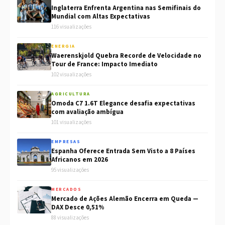
Inglaterra Enfrenta Argentina nas Semifinais do
Mundial com Altas Expectativas
116 visualizações
ENERGIA
Waerenskjold Quebra Recorde de Velocidade no
Tour de France: Impacto Imediato
102 visualizações
AGRICULTURA
Omoda C7 1.6T Elegance desafia expectativas
com avaliação ambígua
101 visualizações
EMPRESAS
Espanha Oferece Entrada Sem Visto a 8 Países
Africanos em 2026
95 visualizações
MERCADOS
Mercado de Ações Alemão Encerra em Queda —
DAX Desce 0,51%
88 visualizações