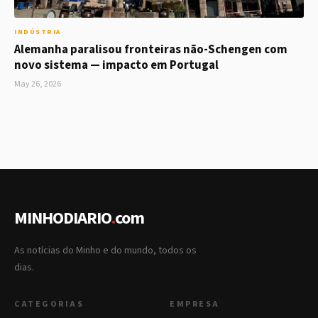
INDÚSTRIA
Alemanha paralisou fronteiras não-Schengen com
novo sistema — impacto em Portugal
May 26, 2026
MINHODIARIO
.
com
As notícias do Minho e do mundo, todos os
dias.
CATEGORIAS
EMPRESA