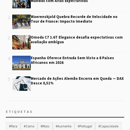
Mundial com Altas Expectativas
2
Waerenskjold Quebra Recorde de Velocidade no
Tour de France: Impacto Imediato
3
Omoda C7 1.6T Elegance desafia expectativas com
avaliação ambígua
4
Espanha Oferece Entrada Sem Visto a 8 Países
Africanos em 2026
5
Mercado de Ações Alemão Encerra em Queda — DAX
Desce 0,51%
ETIQUETAS
#Para
#Como
#Mais
#Aumento
#Portugal
#Capacidade