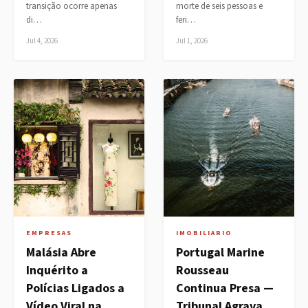
transição ocorre apenas
morte de seis pessoas e
di…
feri…
Jul 4, 2026
Jul 1, 2026
EMPRESAS
IMOBILIARIO
Malásia Abre
Portugal Marine
Inquérito a
Rousseau
Polícias Ligados a
Continua Presa —
Vídeo Viral na
Tribunal Agrava