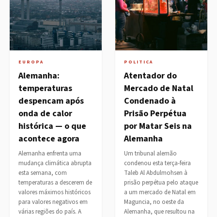
EUROPA
POLITICA
Alemanha:
Atentador do
temperaturas
Mercado de Natal
despencam após
Condenado à
onda de calor
Prisão Perpétua
histórica — o que
por Matar Seis na
acontece agora
Alemanha
Alemanha enfrenta uma
Um tribunal alemão
mudança climática abrupta
condenou esta terça-feira
esta semana, com
Taleb Al Abdulmohsen à
temperaturas a descerem de
prisão perpétua pelo ataque
valores máximos históricos
a um mercado de Natal em
para valores negativos em
Maguncia, no oeste da
várias regiões do país. A
Alemanha, que resultou na