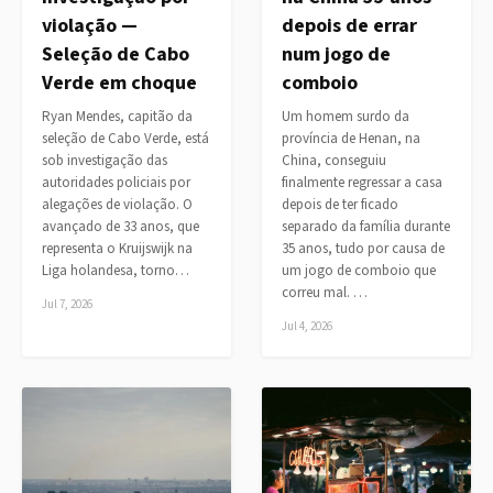
violação —
depois de errar
Seleção de Cabo
num jogo de
Verde em choque
comboio
Ryan Mendes, capitão da
Um homem surdo da
seleção de Cabo Verde, está
província de Henan, na
sob investigação das
China, conseguiu
autoridades policiais por
finalmente regressar a casa
alegações de violação. O
depois de ter ficado
avançado de 33 anos, que
separado da família durante
representa o Kruijswijk na
35 anos, tudo por causa de
Liga holandesa, torno…
um jogo de comboio que
correu mal. …
Jul 7, 2026
Jul 4, 2026