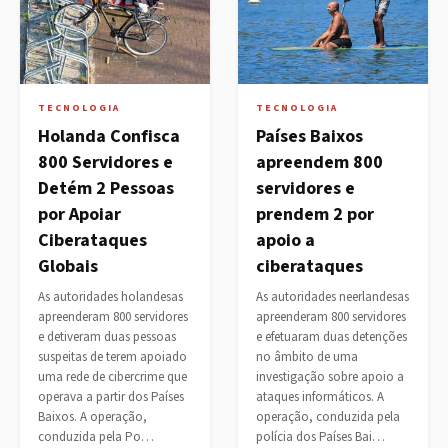
TECNOLOGIA
TECNOLOGIA
Holanda Confisca
Países Baixos
800 Servidores e
apreendem 800
Detém 2 Pessoas
servidores e
por Apoiar
prendem 2 por
Ciberataques
apoio a
Globais
ciberataques
As autoridades holandesas
As autoridades neerlandesas
apreenderam 800 servidores
apreenderam 800 servidores
e detiveram duas pessoas
e efetuaram duas detenções
suspeitas de terem apoiado
no âmbito de uma
uma rede de cibercrime que
investigação sobre apoio a
operava a partir dos Países
ataques informáticos. A
Baixos. A operação,
operação, conduzida pela
conduzida pela Po…
polícia dos Países Bai…