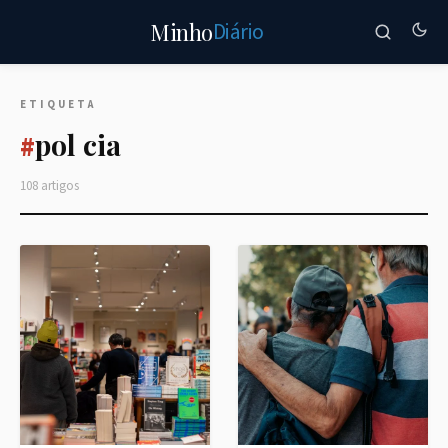
Diário
Minho
ETIQUETA
pol cia
#
108 artigos