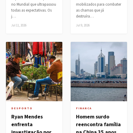
no Mundial que ultrapassou
mobilizados para combater
todas as expectativas. Os
as chamas que já
j…
destruíra…
Jul 11, 2026
Jul 9, 2026
DESPORTO
FINANCA
Ryan Mendes
Homem surdo
enfrenta
reencontra família
investigação por
na China 35 anos