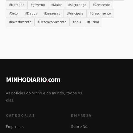
#Mercado
#governo
#Maior
#segurança
#Crescente
#Setor
#Dados
#Empresas
#Principais
#Crescimento
#Investimento
#Desenvolvimento
#pais
#Global
MINHODIARIO
.
com
As notícias do Minho e do mundo, todos os
dias.
CATEGORIAS
EMPRESA
Empresas
Sobre Nós