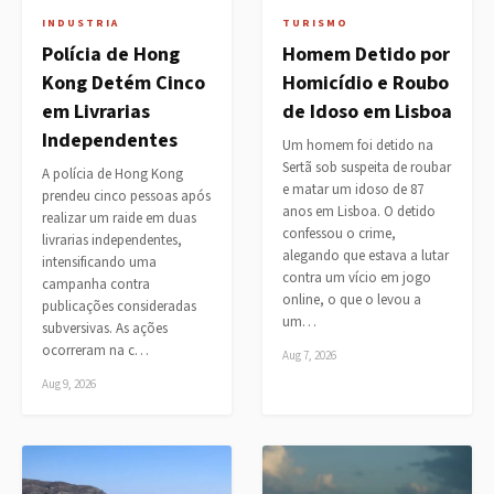
INDUSTRIA
TURISMO
Polícia de Hong
Homem Detido por
Kong Detém Cinco
Homicídio e Roubo
em Livrarias
de Idoso em Lisboa
Independentes
Um homem foi detido na
Sertã sob suspeita de roubar
A polícia de Hong Kong
e matar um idoso de 87
prendeu cinco pessoas após
anos em Lisboa. O detido
realizar um raide em duas
confessou o crime,
livrarias independentes,
alegando que estava a lutar
intensificando uma
contra um vício em jogo
campanha contra
online, o que o levou a
publicações consideradas
um…
subversivas. As ações
ocorreram na c…
Aug 7, 2026
Aug 9, 2026