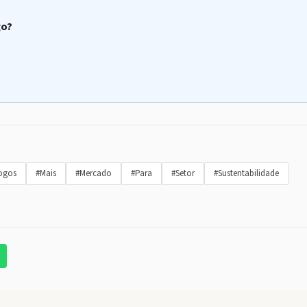
go?
ogos
#Mais
#Mercado
#Para
#Setor
#Sustentabilidade