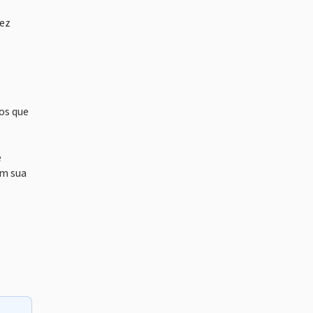
vez
os que
e
em sua