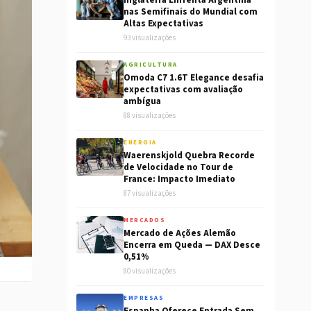
Inglaterra Enfrenta Argentina
nas Semifinais do Mundial com
Altas Expectativas
93 visualizações
AGRICULTURA
Omoda C7 1.6T Elegance desafia
expectativas com avaliação
ambígua
88 visualizações
ENERGIA
Waerenskjold Quebra Recorde
de Velocidade no Tour de
France: Impacto Imediato
87 visualizações
MERCADOS
Mercado de Ações Alemão
Encerra em Queda — DAX Desce
0,51%
80 visualizações
EMPRESAS