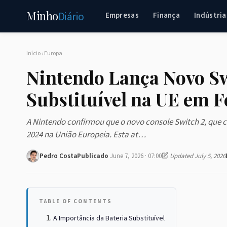
Minho
Diário
Empresas
Finança
Indústria
Início
›
Europa
Nintendo Lança Novo Sw
Substituível na UE em F
A Nintendo confirmou que o novo console Switch 2, que c
2024 na União Europeia. Esta at…
Pedro Costa
Publicado
June 7, 2026 · 07:00
Updated July 5, 2026
TABLE OF CONTENTS
A Importância da Bateria Substituível