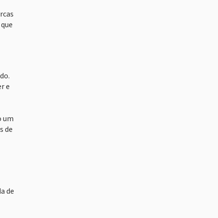
rcas
 que
do.
r e
mo um
s de
da de