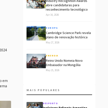
Industry Recognition Awards
abre candidaturas para
reconhecimento tecnológico
Apr 16, 2026
EUROPA
Cambridge Science Park revela
plano de renovação histórica
May 27, 2026
 2024
ENERGIA
Reino Unido Nomeia Novo
Embaixador na Mongólia
May 25, 2026
to em
lema
MAIS POPULARES
DESPORTO