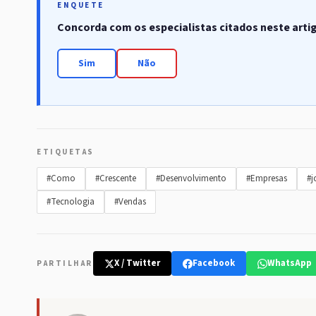
ENQUETE
Concorda com os especialistas citados neste arti
Sim
Não
ETIQUETAS
#Como
#Crescente
#Desenvolvimento
#Empresas
#j
#Tecnologia
#Vendas
X / Twitter
Facebook
WhatsApp
PARTILHAR