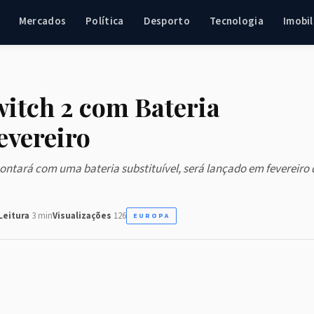
Mercados
Política
Desporto
Tecnologia
Imobil
itch 2 com Bateria
evereiro
ontará com uma bateria substituível, será lançado em fevereiro 
Leitura
3 min
Visualizações
126
EUROPA