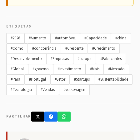
ETIQUETAS
#2026
#Aumento
#automóvel
#Capacidade
#china
#Como
#concorrência
#Crescente
#Crescimento
#Desenvolvimento
#Empresas
#europa
#Fabricantes
#Global
#governo
#Investimento
#Mais
#Mercado
#Para
#Portugal
#Setor
#Startups
#Sustentabilidade
#Tecnologia
#Vendas
#volkswagen
PARTILHAR