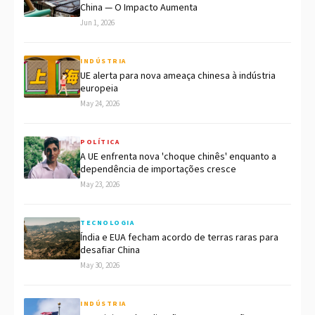
China — O Impacto Aumenta
Jun 1, 2026
INDÚSTRIA
UE alerta para nova ameaça chinesa à indústria
europeia
May 24, 2026
POLÍTICA
A UE enfrenta nova 'choque chinês' enquanto a
dependência de importações cresce
May 23, 2026
TECNOLOGIA
Índia e EUA fecham acordo de terras raras para
desafiar China
May 30, 2026
INDÚSTRIA