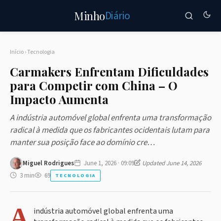
Diário
Minho
Início
›
Tecnologia
Carmakers Enfrentam Dificuldades
para Competir com China – O
Impacto Aumenta
A indústria automóvel global enfrenta uma transformação
radical à medida que os fabricantes ocidentais lutam para
manter sua posição face ao domínio cre…
Miguel Rodrigues
June 1, 2026 · 09:09
Updated June 14, 2026
3 min
69
TECNOLOGIA
A
indústria automóvel global enfrenta uma