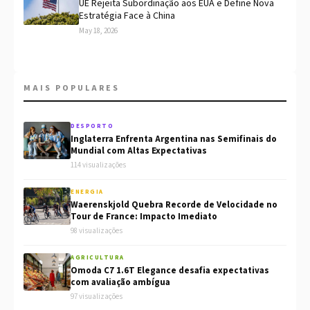
UE Rejeita Subordinação aos EUA e Define Nova
Estratégia Face à China
May 18, 2026
MAIS POPULARES
DESPORTO
Inglaterra Enfrenta Argentina nas Semifinais do
Mundial com Altas Expectativas
114 visualizações
ENERGIA
Waerenskjold Quebra Recorde de Velocidade no
Tour de France: Impacto Imediato
98 visualizações
AGRICULTURA
Omoda C7 1.6T Elegance desafia expectativas
com avaliação ambígua
97 visualizações