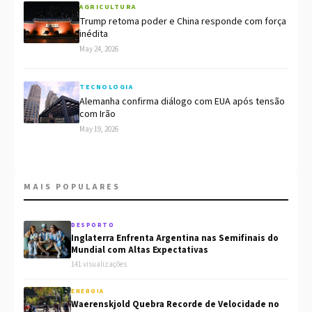
AGRICULTURA
Trump retoma poder e China responde com força
inédita
May 24, 2026
TECNOLOGIA
Alemanha confirma diálogo com EUA após tensão
com Irão
May 19, 2026
MAIS POPULARES
DESPORTO
Inglaterra Enfrenta Argentina nas Semifinais do
Mundial com Altas Expectativas
141 visualizações
ENERGIA
Waerenskjold Quebra Recorde de Velocidade no