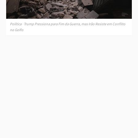
Política · Trump Pressiona para Fim da Guerra, mas Irão Resiste em Conflito
no Golfo