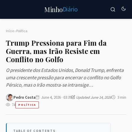
Diário
Minho
Início
›
Política
Trump Pressiona para Fim da
Guerra, mas Irão Resiste em
Conflito no Golfo
O presidente dos Estados Unidos, Donald Trump, enfrenta
uma crescente pressão para encerrar o conflito no Golfo
Pérsico, mas o Irão mostra-se intransige…
Pedro Costa
June 4, 2026 · 03:39
Updated June 14, 2026
3 min
74
POLÍTICA
TABLE OF CONTENTS