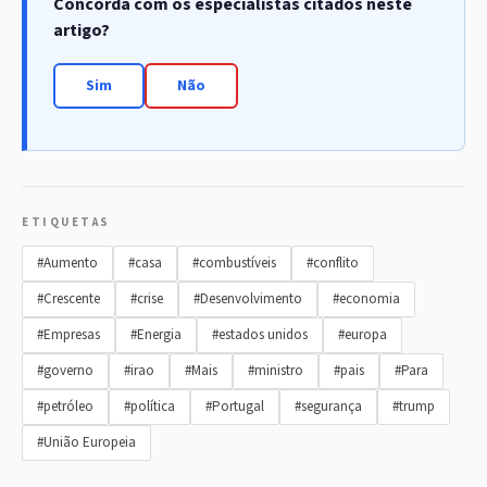
Concorda com os especialistas citados neste
artigo?
Sim
Não
ETIQUETAS
#Aumento
#casa
#combustíveis
#conflito
#Crescente
#crise
#Desenvolvimento
#economia
#Empresas
#Energia
#estados unidos
#europa
#governo
#irao
#Mais
#ministro
#pais
#Para
#petróleo
#política
#Portugal
#segurança
#trump
#União Europeia