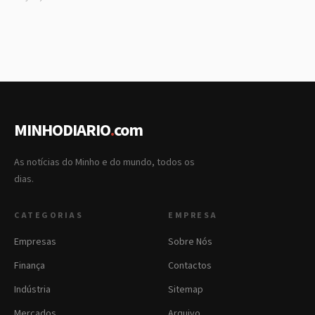
MINHODIARIO
.
com
As notícias do Minho e do mundo, todos os
dias.
CATEGORIAS
EMPRESA
Empresas
Sobre Nós
Finança
Contactos
Indústria
Sitemap
Mercados
Arquivo