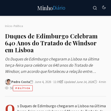
Diário
Minho
Início
›
Política
Duques de Edimburgo Celebram
640 Anos do Tratado de Windsor
em Lisboa
Os Duques de Edimburgo chegaram a Lisboa na última
terça-feira para celebrar os 640 anos do Tratado de
Windsor, um acordo que fortaleceu a relação entre…
Pedro Costa
June 4, 2026 · 11:09
Updated June 14, 2026
4 min
56
POLÍTICA
O
s Duques de Edimburgo chegaram a Lisboa na última