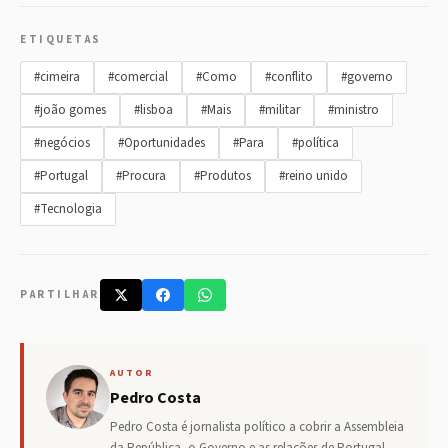
ETIQUETAS
#cimeira
#comercial
#Como
#conflito
#governo
#joão gomes
#lisboa
#Mais
#militar
#ministro
#negócios
#Oportunidades
#Para
#política
#Portugal
#Procura
#Produtos
#reino unido
#Tecnologia
PARTILHAR
AUTOR
Pedro Costa
Pedro Costa é jornalista político a cobrir a Assembleia