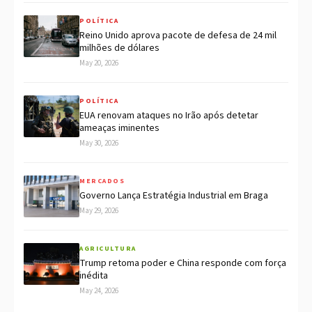
POLÍTICA
Reino Unido aprova pacote de defesa de 24 mil
milhões de dólares
May 20, 2026
POLÍTICA
EUA renovam ataques no Irão após detetar
ameaças iminentes
May 30, 2026
MERCADOS
Governo Lança Estratégia Industrial em Braga
May 29, 2026
AGRICULTURA
Trump retoma poder e China responde com força
inédita
May 24, 2026