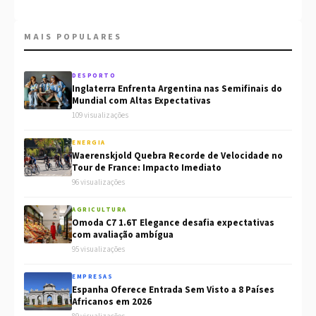
MAIS POPULARES
DESPORTO
Inglaterra Enfrenta Argentina nas Semifinais do
Mundial com Altas Expectativas
109 visualizações
ENERGIA
Waerenskjold Quebra Recorde de Velocidade no
Tour de France: Impacto Imediato
96 visualizações
AGRICULTURA
Omoda C7 1.6T Elegance desafia expectativas
com avaliação ambígua
95 visualizações
EMPRESAS
Espanha Oferece Entrada Sem Visto a 8 Países
Africanos em 2026