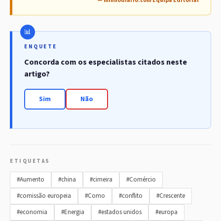
— minhodiario.com Equipa Editorial
ENQUETE
Concorda com os especialistas citados neste
artigo?
Sim
Não
ETIQUETAS
#Aumento
#china
#cimeira
#Comércio
#comissão europeia
#Como
#conflito
#Crescente
#economia
#Energia
#estados unidos
#europa