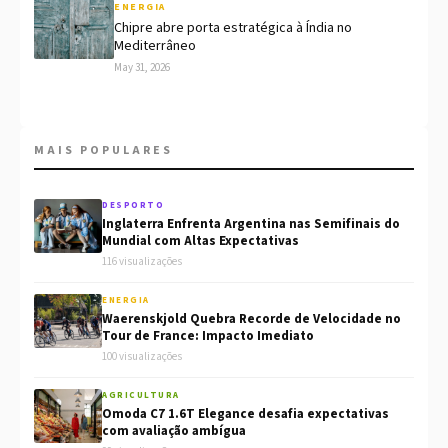
ENERGIA
Chipre abre porta estratégica à Índia no
Mediterrâneo
May 31, 2026
MAIS POPULARES
DESPORTO
Inglaterra Enfrenta Argentina nas Semifinais do
Mundial com Altas Expectativas
116 visualizações
ENERGIA
Waerenskjold Quebra Recorde de Velocidade no
Tour de France: Impacto Imediato
100 visualizações
AGRICULTURA
Omoda C7 1.6T Elegance desafia expectativas
com avaliação ambígua