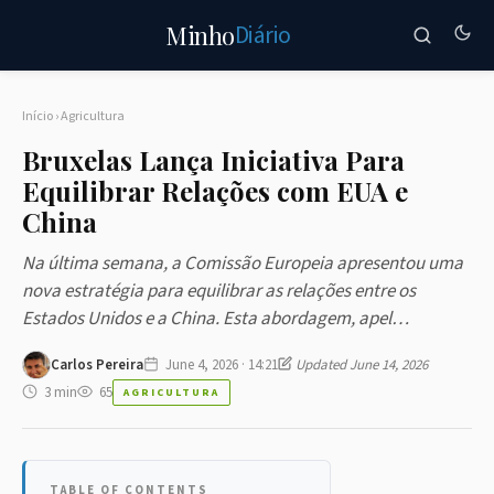
Diário
Minho
Início
›
Agricultura
Bruxelas Lança Iniciativa Para
Equilibrar Relações com EUA e
China
Na última semana, a Comissão Europeia apresentou uma
nova estratégia para equilibrar as relações entre os
Estados Unidos e a China. Esta abordagem, apel…
Carlos Pereira
June 4, 2026 · 14:21
Updated June 14, 2026
3 min
65
AGRICULTURA
TABLE OF CONTENTS