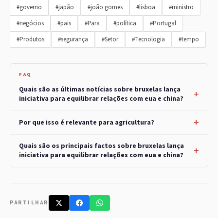
#governo
#japão
#joão gomes
#lisboa
#ministro
#negócios
#pais
#Para
#política
#Portugal
#Produtos
#segurança
#Setor
#Tecnologia
#tempo
FAQ
Quais são as últimas notícias sobre bruxelas lança
iniciativa para equilibrar relações com eua e china?
Por que isso é relevante para agricultura?
Quais são os principais factos sobre bruxelas lança
iniciativa para equilibrar relações com eua e china?
PARTILHAR