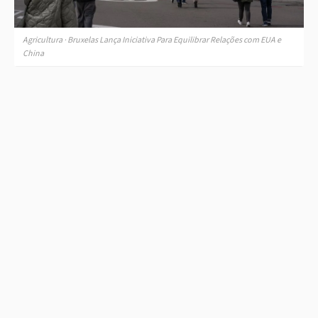
Agricultura · Bruxelas Lança Iniciativa Para Equilibrar Relações com EUA e
China