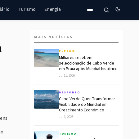
iário
Turismo
Energia
MAIS NOTÍCIAS
a
ENERGIA
Milhares recebem
seleccionação de Cabo Verde
em Praia após Mundial histórico
Jul 11, 2026
DESPORTO
Cabo Verde Quer Transformar
Visibilidade do Mundial em
Crescimento Económico
Jul 3, 2026
vens
no
TURISMO