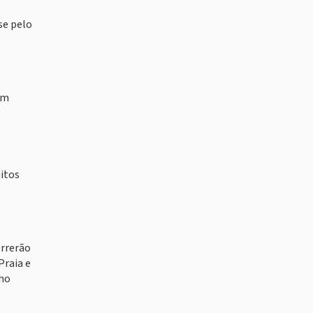
se pelo
am
g
itos
orrerão
Praia e
nho