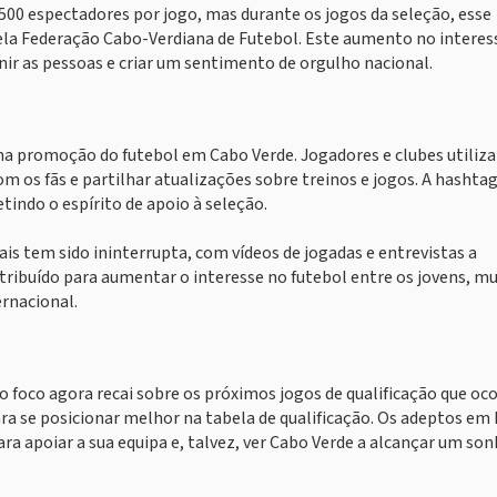
0 espectadores por jogo, mas durante os jogos da seleção, esse
la Federação Cabo-Verdiana de Futebol. Este aumento no interes
ir as pessoas e criar um sentimento de orgulho nacional.
a promoção do futebol em Cabo Verde. Jogadores e clubes utiliz
 os fãs e partilhar atualizações sobre treinos e jogos. A hashta
tindo o espírito de apoio à seleção.
is tem sido ininterrupta, com vídeos de jogadas e entrevistas a
ribuído para aumentar o interesse no futebol entre os jovens, mu
ernacional.
 foco agora recai sobre os próximos jogos de qualificação que oc
ra se posicionar melhor na tabela de qualificação. Os adeptos em 
a apoiar a sua equipa e, talvez, ver Cabo Verde a alcançar um so