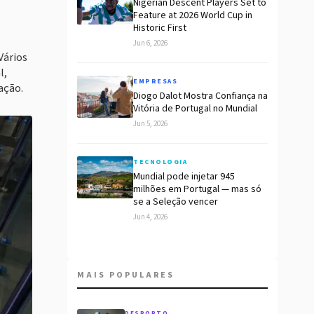
Nigerian Descent Players Set to
Feature at 2026 World Cup in
Historic First
Jun 6, 2026
Vários
l,
EMPRESAS
ação.
Diogo Dalot Mostra Confiança na
Vitória de Portugal no Mundial
Jun 5, 2026
TECNOLOGIA
Mundial pode injetar 945
milhões em Portugal — mas só
se a Seleção vencer
Jun 4, 2026
MAIS POPULARES
DESPORTO