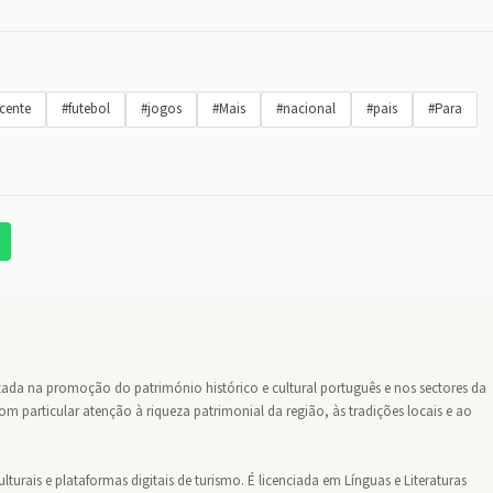
cente
#futebol
#jogos
#Mais
#nacional
#pais
#Para
lizada na promoção do património histórico e cultural português e nos sectores da
m particular atenção à riqueza patrimonial da região, às tradições locais e ao
turais e plataformas digitais de turismo. É licenciada em Línguas e Literaturas