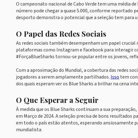
O campeonato nacional de Cabo Verde tem uma média de 50
número pode chegar a quase 5.000, conforme reportado pe
desporto demonstra o potencial que a seleção tem para un
O Papel das Redes Sociais
As redes sociais também desempenham um papel crucial n
plataformas como Instagram e Facebook para interagir com
#ForçaBlueSharks tornou-se popular entre os jovens, refle
Com a aproximação do Mundial, a cobertura das redes socia
jogadores a serem amplamente partilhados.
Isso
tem cont
dos quais esperam ver os Blue Sharks a brilhar na cena int
O Que Esperar a Seguir
À medida que os Blue Sharks continuam a sua preparação, o
em Março de 2024. A seleção precisa de bons resultados pa
em todo o país estão atentos, esperando ansiosamente par
mundialista.