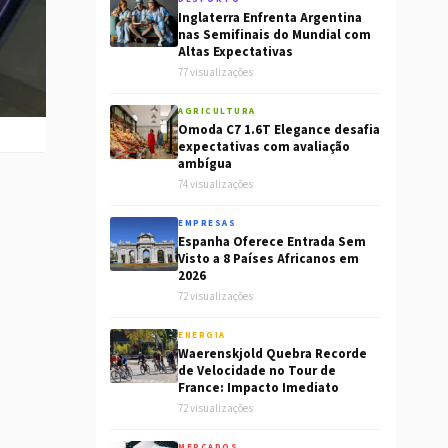
Inglaterra Enfrenta Argentina
nas Semifinais do Mundial com
Altas Expectativas
77 visualizações
AGRICULTURA
Omoda C7 1.6T Elegance desafia
expectativas com avaliação
ambígua
74 visualizações
EMPRESAS
Espanha Oferece Entrada Sem
Visto a 8 Países Africanos em
2026
72 visualizações
ENERGIA
Waerenskjold Quebra Recorde
de Velocidade no Tour de
France: Impacto Imediato
72 visualizações
MERCADOS