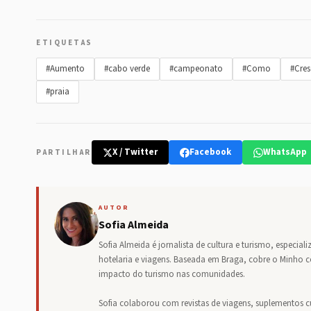
ETIQUETAS
#Aumento
#cabo verde
#campeonato
#Como
#Cres
#praia
X / Twitter
Facebook
WhatsApp
PARTILHAR
AUTOR
Sofia Almeida
Sofia Almeida é jornalista de cultura e turismo, especia
hotelaria e viagens. Baseada em Braga, cobre o Minho co
impacto do turismo nas comunidades.
Sofia colaborou com revistas de viagens, suplementos cul