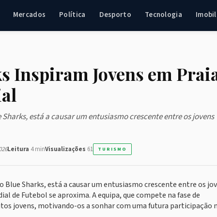
Mercados
Política
Desporto
Tecnologia
Imobil
ks Inspiram Jovens em Prai
al
 Sharks, está a causar um entusiasmo crescente entre os jovens
026
Leitura
4 min
Visualizações
61
TURISMO
o Blue Sharks, está a causar um entusiasmo crescente entre os jo
dial de Futebol se aproxima. A equipa, que compete na fase de
uitos jovens, motivando-os a sonhar com uma futura participação 