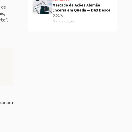
Mercado de Ações Alemão
 de
Encerra em Queda — DAX Desce
is,
0,51%
to".
71 visualizações
ruir um