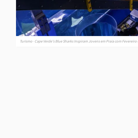
Turismo · Cape Verde's Blue Sharks Inspiram Jovens em Praia com Fevereiro