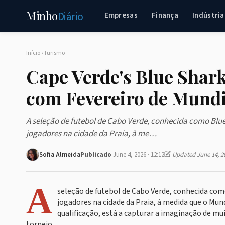
Minho
Diário
Empresas
Finança
Indústria
Início
›
Turismo
Cape Verde's Blue Shar
com Fevereiro de Mundi
A seleção de futebol de Cabo Verde, conhecida como Blue
jogadores na cidade da Praia, à me…
Sofia Almeida
Publicado
June 4, 2026 · 12:12
Updated June 14, 2
A
seleção de futebol de Cabo Verde, conhecida com
jogadores na cidade da Praia, à medida que o Mun
qualificação, está a capturar a imaginação de m
torneio.