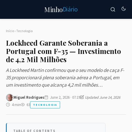
Diário
Minho
Início
›
Tecnologia
Lockheed Garante Soberania a
Portugal com F-35 — Investimento
de 4,2 Mil Milhões
A Lockheed Martin confirmou que o seu modelo de caça F-
35 proporcionará plena soberania aérea a Portugal, em
um investimento que alcança 4,2 mil milhões…
Miguel Rodrigues
June 2, 2026 · 07:19
Updated June 14, 2026
4 min
63
TECNOLOGIA
TABLE OF CONTENTS