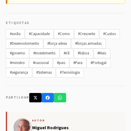
ETIQUETAS
#avião
#Capacidade
#Como
#Crescente
#Custos
#Desenvolvimento
#força aérea
#forças armadas
#governo
#Investimento
#irã
#lisboa
#Mais
#ministro
#nacional
#pais
#Para
#Portugal
#segurança
#Sistemas
#Tecnologia
PARTILHAR
AUTOR
Miguel Rodrigues