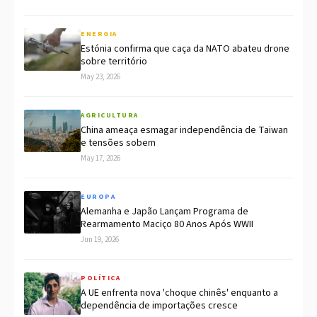
ENERGIA
Estónia confirma que caça da NATO abateu drone
sobre território
May 23, 2026
AGRICULTURA
China ameaça esmagar independência de Taiwan
e tensões sobem
May 17, 2026
EUROPA
Alemanha e Japão Lançam Programa de
Rearmamento Maciço 80 Anos Após WWII
Jun 19, 2026
POLÍTICA
A UE enfrenta nova 'choque chinês' enquanto a
dependência de importações cresce