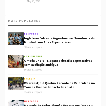
May 23, 2026
MAIS POPULARES
DESPORTO
Inglaterra Enfrenta Argentina nas Semifinais do
Mundial com Altas Expectativas
90 visualizações
AGRICULTURA
Omoda C7 1.6T Elegance desafia expectativas
com avaliação ambígua
86 visualizações
ENERGIA
Waerenskjold Quebra Recorde de Velocidade no
Tour de France: Impacto Imediato
85 visualizações
MERCADOS
Mercado de Ações Alemão Encerra em Queda —