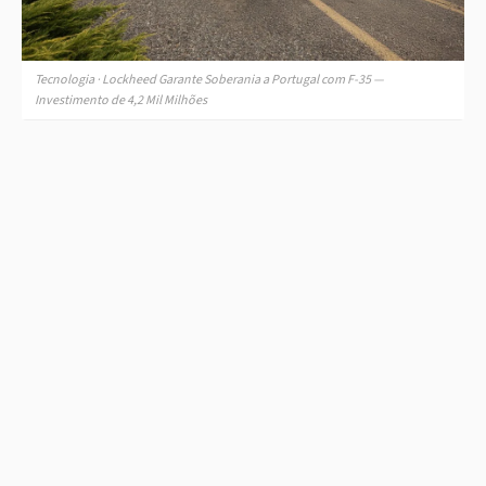
Tecnologia · Lockheed Garante Soberania a Portugal com F-35 —
Investimento de 4,2 Mil Milhões