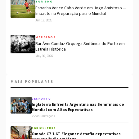
TURISMO
Espanha Vence Cabo Verde em Jogo Amistoso —
Impacto na Preparação para o Mundial
Jun 18, 2026
MERCADOS
Bar Ávni Conduz Orquega Sinfónica do Porto em
Estreia Histórica
May 30, 2026
MAIS POPULARES
DESPORTO
Inglaterra Enfrenta Argentina nas Semifinais do
Mundial com Altas Expectativas
75 visualizações
AGRICULTURA
Omoda C7 1.6T Elegance desafia expectativas