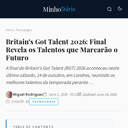
Diário
Minho
Início
›
Tecnologia
Britain's Got Talent 2026: Final
Revela os Talentos que Marcarão o
Futuro
A final do Britain's Got Talent (BGT) 2026 aconteceu neste
último sábado, 14 de outubro, em Londres, reunindo os
melhores talentos da temporada perante …
Miguel Rodrigues
June 2, 2026 · 05:11
Updated June 14, 2026
3 min
61
TECNOLOGIA
TABLE OF CONTENTS