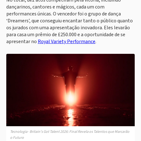
No total, dez atos competiram pela vitória, incluindo
dançarinos, cantores e mágicos, cada um com
performances únicas. O vencedor foi o grupo de dança
‘Dreamers’, que conseguiu encantar tanto o público quanto
os jurados com uma apresentação inovadora. Eles levarão
para casa um prêmio de £250.000 e a oportunidade de se
apresentar no
Royal Variety Performance
.
Tecnologia · Britain's Got Talent 2026: Final Revela os Talentos que Marcarão
o Futuro