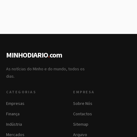
MINHODIARIO
.
com
As notícias do Minho e do mundo, todos os
dias.
CATEGORIAS
EMPRESA
Empresas
Sobre Nós
Finança
Contactos
Indústria
Sitemap
Mercados
Arquivo