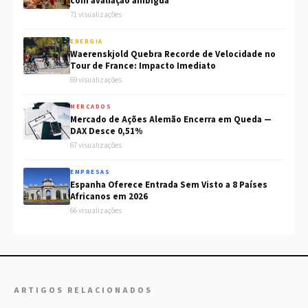
com avaliação ambígua
71 visualizações
ENERGIA
Waerenskjold Quebra Recorde de Velocidade no
Tour de France: Impacto Imediato
69 visualizações
MERCADOS
Mercado de Ações Alemão Encerra em Queda —
DAX Desce 0,51%
67 visualizações
EMPRESAS
Espanha Oferece Entrada Sem Visto a 8 Países
Africanos em 2026
66 visualizações
ARTIGOS RELACIONADOS