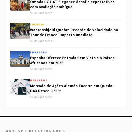
Omoda C7 1.6T Elegance desafia expectativas
com avaliação ambígua
59 visualizações
ENERGIA
Waerenskjold Quebra Recorde de Velocidade no
Tour de France: Impacto Imediato
55 visualizações
EMPRESAS
Espanha Oferece Entrada Sem Visto a 8 Países
Africanos em 2026
53 visualizações
MERCADOS
Mercado de Ações Alemão Encerra em Queda —
DAX Desce 0,51%
52 visualizações
ARTIGOS RELACIONADOS