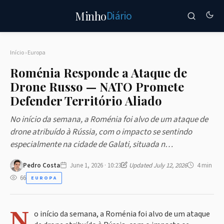
Diário
Minho
Início
›
Europa
Roménia Responde a Ataque de
Drone Russo — NATO Promete
Defender Território Aliado
No início da semana, a Roménia foi alvo de um ataque de
drone atribuído à Rússia, com o impacto se sentindo
especialmente na cidade de Galati, situada n…
Pedro Costa
June 1, 2026 · 10:23
Updated July 12, 2026
4 min
66
EUROPA
N
o início da semana, a Roménia foi alvo de um ataque