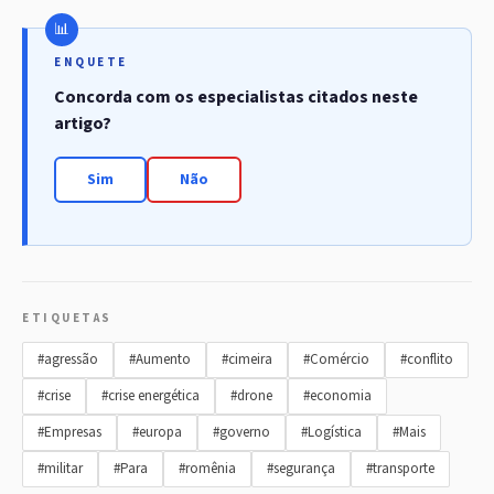
ENQUETE
Concorda com os especialistas citados neste
artigo?
Sim
Não
ETIQUETAS
#agressão
#Aumento
#cimeira
#Comércio
#conflito
#crise
#crise energética
#drone
#economia
#Empresas
#europa
#governo
#Logística
#Mais
#militar
#Para
#romênia
#segurança
#transporte