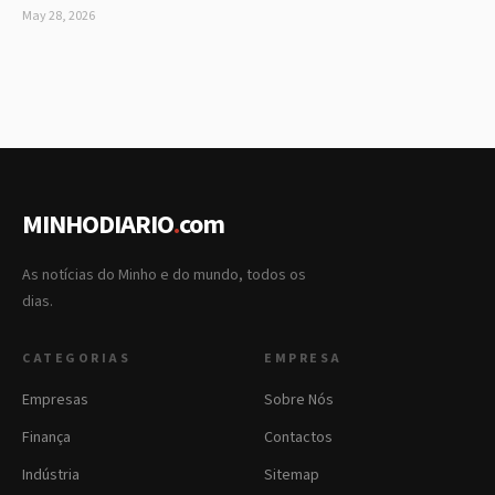
May 28, 2026
MINHODIARIO
.
com
As notícias do Minho e do mundo, todos os
dias.
CATEGORIAS
EMPRESA
Empresas
Sobre Nós
Finança
Contactos
Indústria
Sitemap