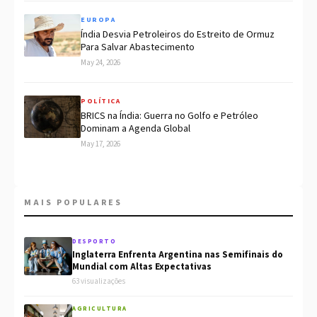
EUROPA
Índia Desvia Petroleiros do Estreito de Ormuz
Para Salvar Abastecimento
May 24, 2026
POLÍTICA
BRICS na Índia: Guerra no Golfo e Petróleo
Dominam a Agenda Global
May 17, 2026
MAIS POPULARES
DESPORTO
Inglaterra Enfrenta Argentina nas Semifinais do
Mundial com Altas Expectativas
63 visualizações
AGRICULTURA