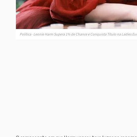
Política · Leonie Harm Supera 1% de Chance e Conquista Título na Ladies E