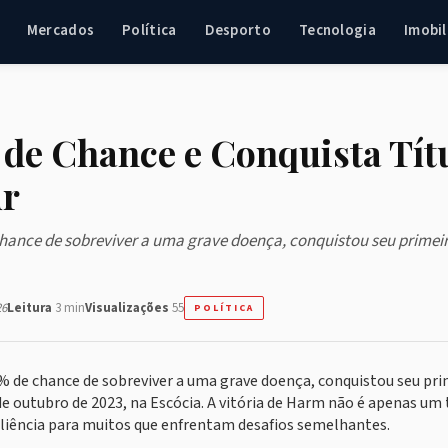
Mercados
Política
Desporto
Tecnologia
Imobil
de Chance e Conquista Tít
ur
hance de sobreviver a uma grave doença, conquistou seu primei
26
Leitura
3 min
Visualizações
55
POLÍTICA
 de chance de sobreviver a uma grave doença, conquistou seu pri
de outubro de 2023, na Escócia. A vitória de Harm não é apenas um 
iência para muitos que enfrentam desafios semelhantes.