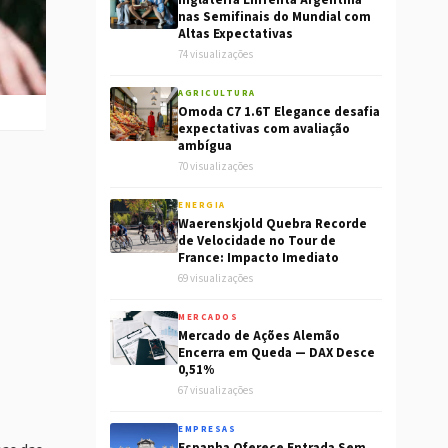
Inglaterra Enfrenta Argentina
nas Semifinais do Mundial com
Altas Expectativas
74 visualizações
AGRICULTURA
Omoda C7 1.6T Elegance desafia
expectativas com avaliação
ambígua
70 visualizações
ENERGIA
Waerenskjold Quebra Recorde
de Velocidade no Tour de
France: Impacto Imediato
69 visualizações
MERCADOS
Mercado de Ações Alemão
Encerra em Queda — DAX Desce
0,51%
67 visualizações
EMPRESAS