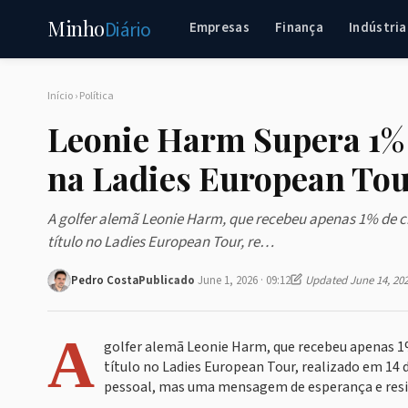
Minho
Diário
Empresas
Finança
Indústria
Início
›
Política
Leonie Harm Supera 1% 
na Ladies European To
A golfer alemã Leonie Harm, que recebeu apenas 1% de c
título no Ladies European Tour, re…
Pedro Costa
Publicado
June 1, 2026 · 09:12
Updated June 14, 20
A
golfer alemã Leonie Harm, que recebeu apenas 1%
título no Ladies European Tour, realizado em 14 
pessoal, mas uma mensagem de esperança e resil