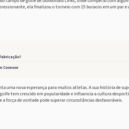
o campo de golfe de Dundonald Links, onde competiu com algum
ssionante, ela finalizou o torneio com 15 buracos em um par e
 Fabricação?
em Coonoor
nta uma nova esperança para muitos atletas. A sua história de su
 golfe tem crescido em popularidade e influencia a cultura desporti
a força de vontade pode superar circunstâncias desfavoráveis.