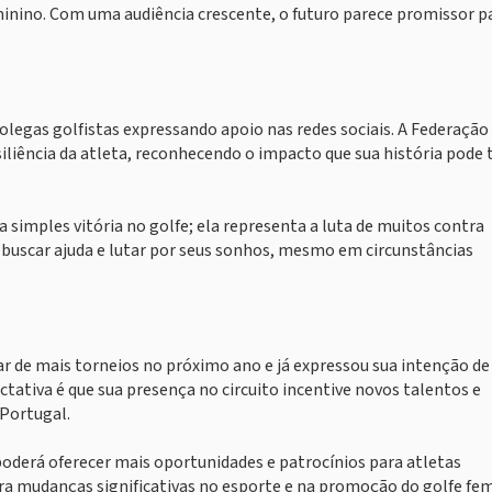
minino. Com uma audiência crescente, o futuro parece promissor p
colegas golfistas expressando apoio nas redes sociais. A Federação
iliência da atleta, reconhecendo o impacto que sua história pode 
 simples vitória no golfe; ela representa a luta de muitos contra
buscar ajuda e lutar por seus sonhos, mesmo em circunstâncias
ar de mais torneios no próximo ano e já expressou sua intenção de
ctativa é que sua presença no circuito incentive novos talentos e
Portugal.
oderá oferecer mais oportunidades e patrocínios para atletas
ra mudanças significativas no esporte e na promoção do golfe fe