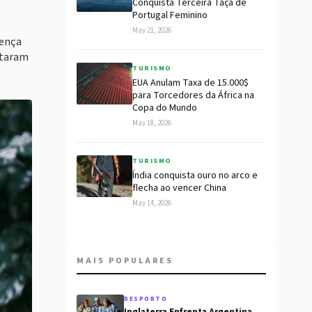
Conquista Terceira Taça de
Portugal Feminino
May 21, 2026
oença
itaram
TURISMO
EUA Anulam Taxa de 15.000$
para Torcedores da África na
Copa do Mundo
May 18, 2026
TURISMO
Índia conquista ouro no arco e
flecha ao vencer China
May 14, 2026
MAIS POPULARES
DESPORTO