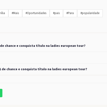
ília
#Mais
#Oportunidades
#pais
#Para
#popularidade
 de chance e conquista título na ladies european tour?
1 de chance e conquista título na ladies european tour?