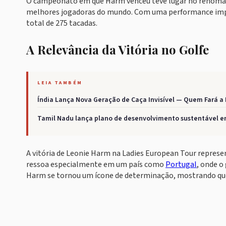
O campeonato em que Harm venceu teve lugar no renomad
melhores jogadoras do mundo. Com uma performance impre
total de 275 tacadas.
A Relevância da Vitória no Golfe
LEIA TAMBÉM
Índia Lança Nova Geração de Caça Invisível — Quem Fará a
Tamil Nadu lança plano de desenvolvimento sustentável 
A vitória de Leonie Harm na Ladies European Tour represe
ressoa especialmente em um país como
Portugal
, onde o
Harm se tornou um ícone de determinação, mostrando que 