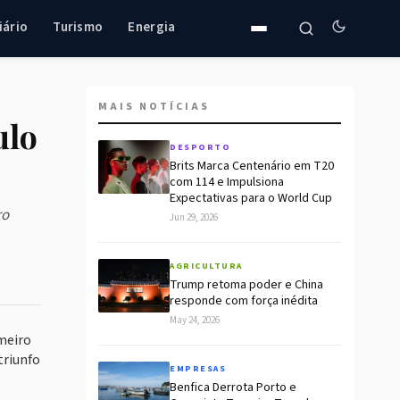
iário
Turismo
Energia
MAIS NOTÍCIAS
ulo
DESPORTO
Brits Marca Centenário em T20
com 114 e Impulsiona
Expectativas para o World Cup
ro
Jun 29, 2026
AGRICULTURA
Trump retoma poder e China
responde com força inédita
May 24, 2026
meiro
triunfo
EMPRESAS
Benfica Derrota Porto e