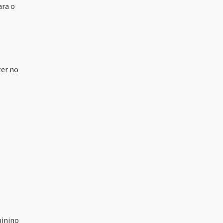
ara o
ter no
minino