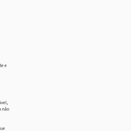
de e
vel,
a não
que