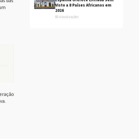
as das
Espanha Oferece Entrada Sem
Visto a 8 Países Africanos em
 um
2026
66 visualizações
peração
va.