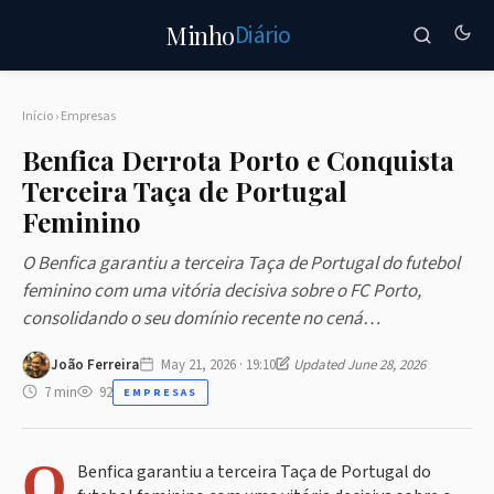
Diário
Minho
Início
›
Empresas
Benfica Derrota Porto e Conquista
Terceira Taça de Portugal
Feminino
O Benfica garantiu a terceira Taça de Portugal do futebol
feminino com uma vitória decisiva sobre o FC Porto,
consolidando o seu domínio recente no cená…
João Ferreira
May 21, 2026 · 19:10
Updated June 28, 2026
7 min
92
EMPRESAS
O
Benfica garantiu a terceira Taça de Portugal do