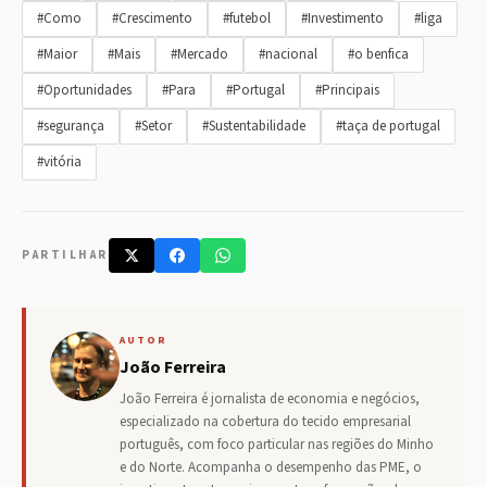
#Como
#Crescimento
#futebol
#Investimento
#liga
#Maior
#Mais
#Mercado
#nacional
#o benfica
#Oportunidades
#Para
#Portugal
#Principais
#segurança
#Setor
#Sustentabilidade
#taça de portugal
#vitória
PARTILHAR
AUTOR
João Ferreira
João Ferreira é jornalista de economia e negócios,
especializado na cobertura do tecido empresarial
português, com foco particular nas regiões do Minho
e do Norte. Acompanha o desempenho das PME, o