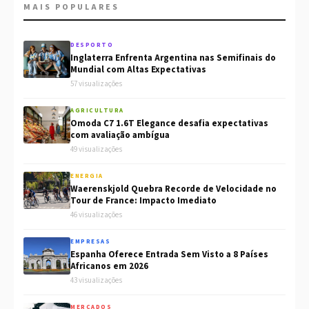
MAIS POPULARES
DESPORTO
Inglaterra Enfrenta Argentina nas Semifinais do
Mundial com Altas Expectativas
57 visualizações
AGRICULTURA
Omoda C7 1.6T Elegance desafia expectativas
com avaliação ambígua
49 visualizações
ENERGIA
Waerenskjold Quebra Recorde de Velocidade no
Tour de France: Impacto Imediato
46 visualizações
EMPRESAS
Espanha Oferece Entrada Sem Visto a 8 Países
Africanos em 2026
43 visualizações
MERCADOS