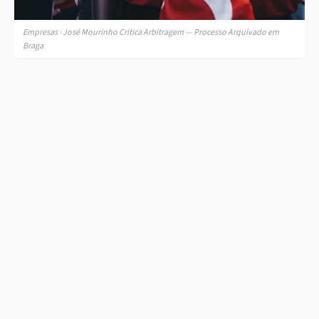
Empresas · José Mourinho Critica Arbitragem — Processo Arquivado em
Braga