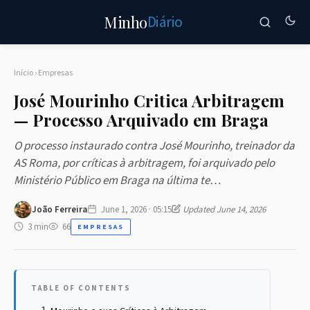
Diário
Minho
Início
›
Empresas
José Mourinho Critica Arbitragem
— Processo Arquivado em Braga
O processo instaurado contra José Mourinho, treinador da
AS Roma, por críticas à arbitragem, foi arquivado pelo
Ministério Público em Braga na última te…
João Ferreira
June 1, 2026 · 05:15
Updated June 14, 2026
3 min
66
EMPRESAS
TABLE OF CONTENTS