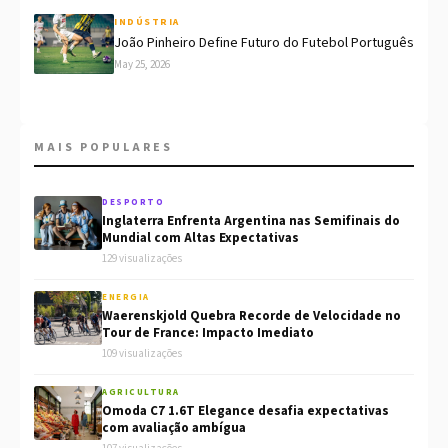
INDÚSTRIA
João Pinheiro Define Futuro do Futebol Português
May 25, 2026
MAIS POPULARES
DESPORTO
Inglaterra Enfrenta Argentina nas Semifinais do
Mundial com Altas Expectativas
129 visualizações
ENERGIA
Waerenskjold Quebra Recorde de Velocidade no
Tour de France: Impacto Imediato
109 visualizações
AGRICULTURA
Omoda C7 1.6T Elegance desafia expectativas
com avaliação ambígua