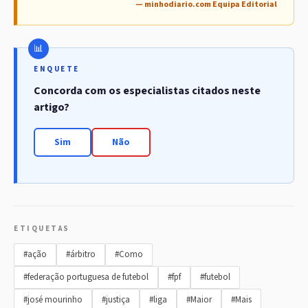
— minhodiario.com Equipa Editorial
ENQUETE
Concorda com os especialistas citados neste
artigo?
Sim
Não
ETIQUETAS
#ação
#árbitro
#Como
#federação portuguesa de futebol
#fpf
#futebol
#josé mourinho
#justiça
#liga
#Maior
#Mais