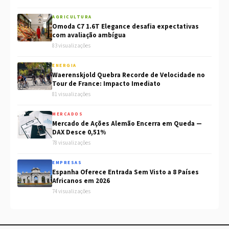
AGRICULTURA
Omoda C7 1.6T Elegance desafia expectativas
com avaliação ambígua
83 visualizações
ENERGIA
Waerenskjold Quebra Recorde de Velocidade no
Tour de France: Impacto Imediato
81 visualizações
MERCADOS
Mercado de Ações Alemão Encerra em Queda —
DAX Desce 0,51%
78 visualizações
EMPRESAS
Espanha Oferece Entrada Sem Visto a 8 Países
Africanos em 2026
74 visualizações