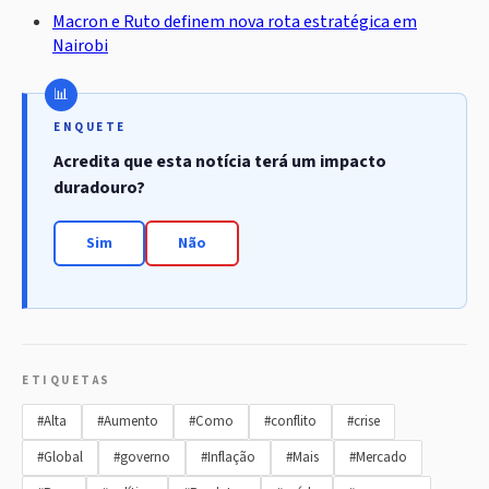
Macron e Ruto definem nova rota estratégica em
Nairobi
ENQUETE
Acredita que esta notícia terá um impacto
duradouro?
Sim
Não
ETIQUETAS
#Alta
#Aumento
#Como
#conflito
#crise
#Global
#governo
#Inflação
#Mais
#Mercado