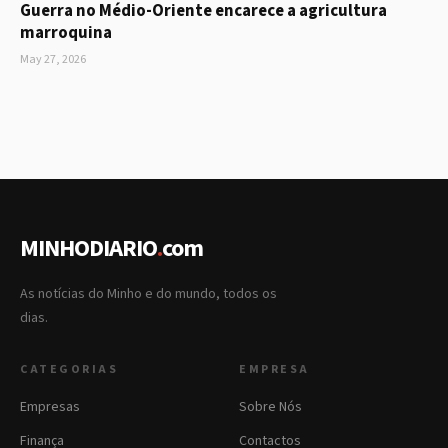
Guerra no Médio-Oriente encarece a agricultura
marroquina
May 27, 2026
MINHODIARIO
.
com
As notícias do Minho e do mundo, todos os
dias.
CATEGORIAS
EMPRESA
Empresas
Sobre Nós
Finança
Contactos