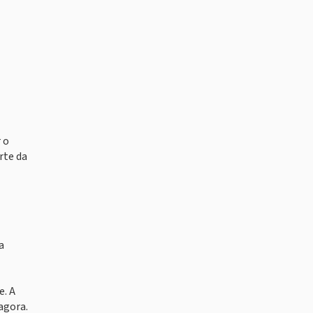
 o
rte da
a
e. A
agora.