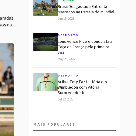
TURISMO
Brasil Desgastado Enfrenta
Marrocos na Estreia do Mundial
paradas
Jun 15, 2026
sos da
DESPORTO
Lens vence Nice e conquista a
Taça da França pela primeira
vez
May 26, 2026
DESPORTO
Arthur Fery Faz História em
Wimbledon com Vitória
Surpreendente
Jul 12, 2026
MAIS POPULARES