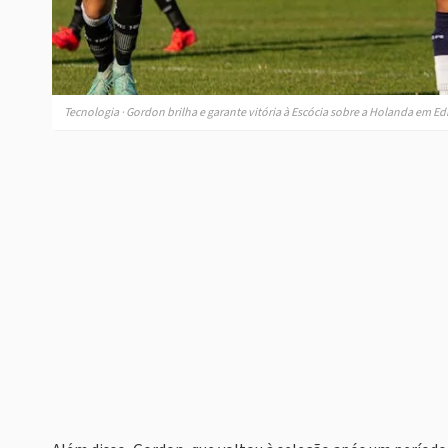
Tecnologia · Gordon brilha e garante vitória à Escócia sobre a Holanda em 