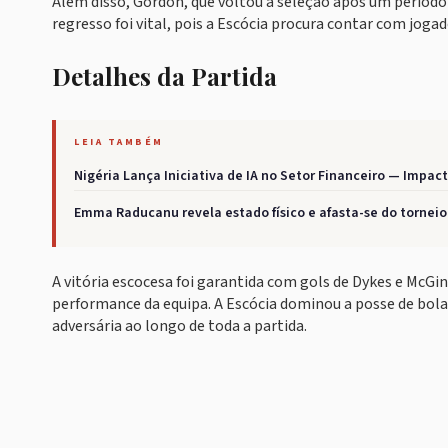
Além disso, Gordon, que voltou à seleção após um período
regresso foi vital, pois a Escócia procura contar com joga
Detalhes da Partida
LEIA TAMBÉM
Nigéria Lança Iniciativa de IA no Setor Financeiro — Impac
Emma Raducanu revela estado físico e afasta-se do tornei
A vitória escocesa foi garantida com gols de Dykes e McGin
performance da equipa. A Escócia dominou a posse de bo
adversária ao longo de toda a partida.