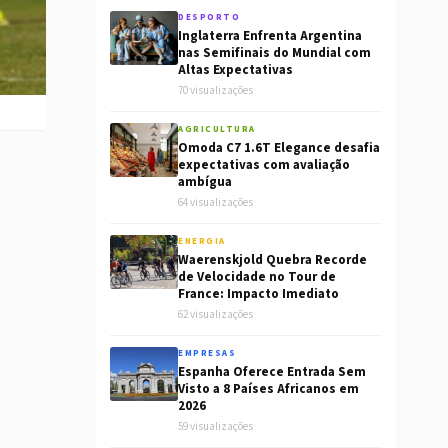
DESPORTO
Inglaterra Enfrenta Argentina
nas Semifinais do Mundial com
Altas Expectativas
70 visualizações
AGRICULTURA
Omoda C7 1.6T Elegance desafia
expectativas com avaliação
ambígua
64 visualizações
ENERGIA
Waerenskjold Quebra Recorde
de Velocidade no Tour de
France: Impacto Imediato
62 visualizações
EMPRESAS
Espanha Oferece Entrada Sem
Visto a 8 Países Africanos em
2026
59 visualizações