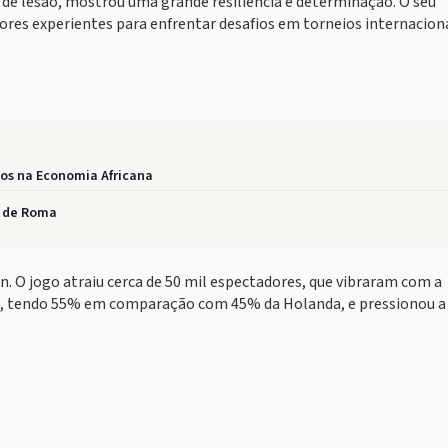
 de lesão, mostrou uma grande resiliência e determinação. O seu
dores experientes para enfrentar desafios em torneios internaciona
tos na Economia Africana
o de Roma
n. O jogo atraiu cerca de 50 mil espectadores, que vibraram com a
la, tendo 55% em comparação com 45% da Holanda, e pressionou a