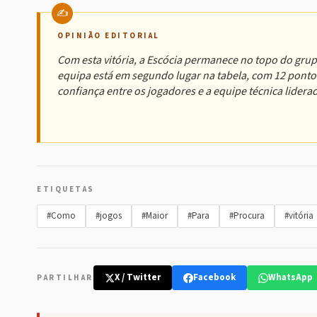
OPINIÃO EDITORIAL
Com esta vitória, a Escócia permanece no topo do grup
equipa está em segundo lugar na tabela, com 12 pontos
confiança entre os jogadores e a equipe técnica lidera
ETIQUETAS
#Como
#jogos
#Maior
#Para
#Procura
#vitória
X / Twitter
Facebook
WhatsApp
PARTILHAR