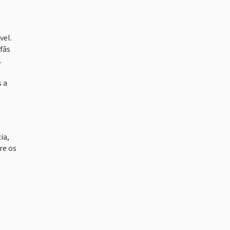
vel.
fãs
.
s a
ia,
re os