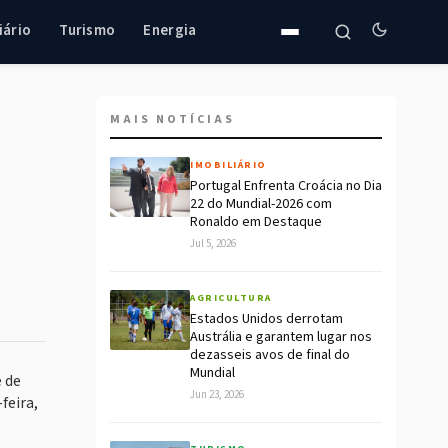
iário
Turismo
Energia
MAIS NOTÍCIAS
IMOBILIÁRIO
Portugal Enfrenta Croácia no Dia
22 do Mundial-2026 com
Ronaldo em Destaque
Jul 5, 2026
AGRICULTURA
Estados Unidos derrotam
Austrália e garantem lugar nos
dezasseis avos de final do
Mundial
e de
Jun 23, 2026
feira,