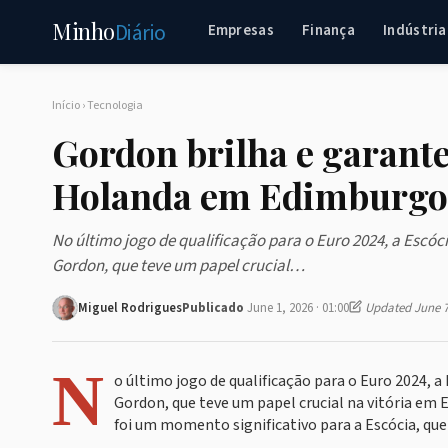
Minho
Diário
Empresas
Finança
Indústria
Início
›
Tecnologia
Gordon brilha e garante 
Holanda em Edimburgo
No último jogo de qualificação para o Euro 2024, a Escó
Gordon, que teve um papel crucial…
Miguel Rodrigues
Publicado
June 1, 2026 · 01:00
Updated June 7
N
o último jogo de qualificação para o Euro 2024, 
Gordon, que teve um papel crucial na vitória em E
foi um momento significativo para a Escócia, que