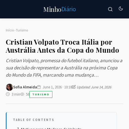
Diário
Minho
Início
›
Turismo
Cristian Volpato Troca Itália por
Austrália Antes da Copa do Mundo
Cristian Volpato, promessa do futebol italiano, anunciou a
sua decisão de representar a Austrália na próxima Copa
do Mundo da FIFA, marcando uma mudança…
Sofia Almeida
June 1, 2026 · 10:18
Updated June 14, 2026
3 min
58
TURISMO
TABLE OF CONTENTS