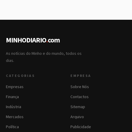
MINHODIARIO
.
com
As notícias do Minho e do mundo, todos os
dias.
CATEGORIAS
EMPRESA
Empresas
Sobre Nós
Finança
Contactos
Indústria
Sitemap
Mercados
Arquivo
Política
Publicidade