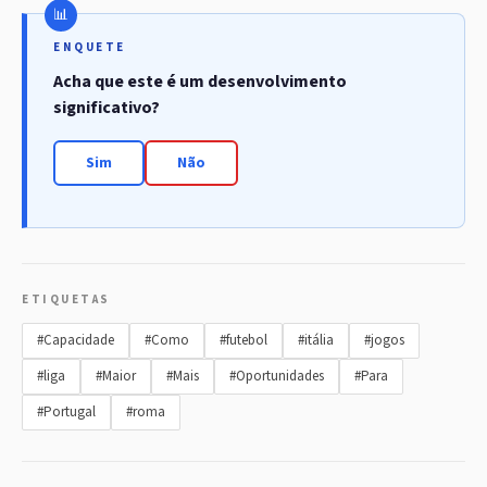
ENQUETE
Acha que este é um desenvolvimento
significativo?
Sim
Não
ETIQUETAS
#Capacidade
#Como
#futebol
#itália
#jogos
#liga
#Maior
#Mais
#Oportunidades
#Para
#Portugal
#roma