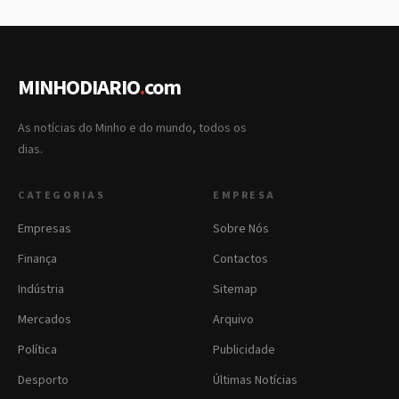
MINHODIARIO
.
com
As notícias do Minho e do mundo, todos os
dias.
CATEGORIAS
EMPRESA
Empresas
Sobre Nós
Finança
Contactos
Indústria
Sitemap
Mercados
Arquivo
Política
Publicidade
Desporto
Últimas Notícias