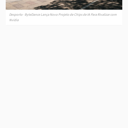
Desporto · ByteDance Lança Novo Projeto de Chips de IA Para Rivalizar com
Nvidia