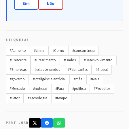
Sim
Não
ETIQUETAS
#Aumento
#china
#Como
#concorrência
#Crescente
#Crescimento
#Dados
#Desenvolvimento
#Empresas
#estados unidos
#Fabricantes
#Global
#governo
#inteligência artificial
#mãe
#Mais
#Mercado
#noticias
#Para
#política
#Produtos
#Setor
#Tecnologia
#tempo
PARTILHAR