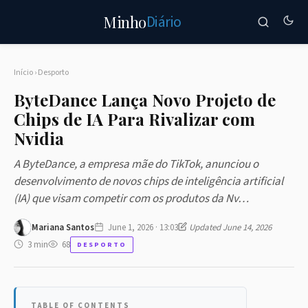
Diário
Minho
Início
›
Desporto
ByteDance Lança Novo Projeto de
Chips de IA Para Rivalizar com
Nvidia
A ByteDance, a empresa mãe do TikTok, anunciou o
desenvolvimento de novos chips de inteligência artificial
(IA) que visam competir com os produtos da Nv…
Mariana Santos
June 1, 2026 · 13:03
Updated June 14, 2026
3 min
68
DESPORTO
TABLE OF CONTENTS