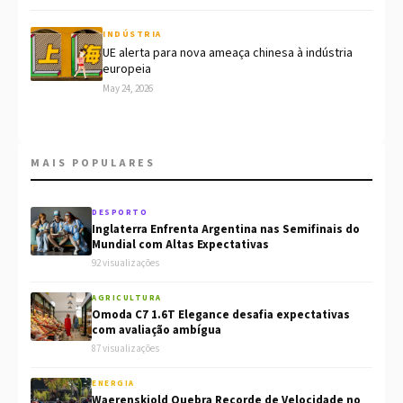
INDÚSTRIA
UE alerta para nova ameaça chinesa à indústria
europeia
May 24, 2026
MAIS POPULARES
DESPORTO
Inglaterra Enfrenta Argentina nas Semifinais do
Mundial com Altas Expectativas
92 visualizações
AGRICULTURA
Omoda C7 1.6T Elegance desafia expectativas
com avaliação ambígua
87 visualizações
ENERGIA
Waerenskjold Quebra Recorde de Velocidade no