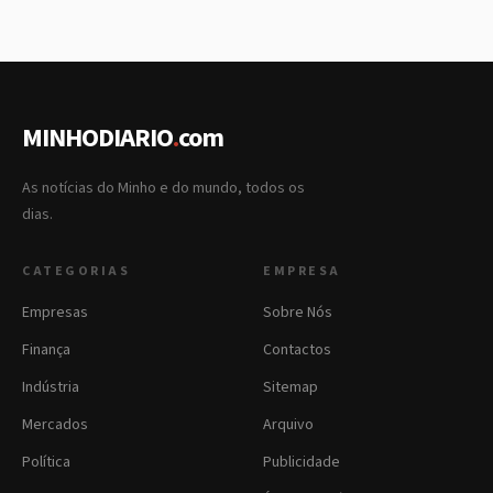
MINHODIARIO
.
com
As notícias do Minho e do mundo, todos os
dias.
CATEGORIAS
EMPRESA
Empresas
Sobre Nós
Finança
Contactos
Indústria
Sitemap
Mercados
Arquivo
Política
Publicidade