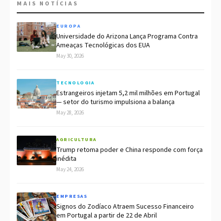
MAIS NOTÍCIAS
EUROPA
Universidade do Arizona Lança Programa Contra
Ameaças Tecnológicas dos EUA
May 30, 2026
TECNOLOGIA
Estrangeiros injetam 5,2 mil milhões em Portugal
— setor do turismo impulsiona a balança
May 28, 2026
AGRICULTURA
Trump retoma poder e China responde com força
inédita
May 24, 2026
EMPRESAS
Signos do Zodíaco Atraem Sucesso Financeiro
em Portugal a partir de 22 de Abril