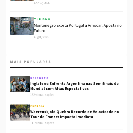
Apr 22, 2026
TURISMO
Montenegro Exorta Portugal a Arriscar: Aposta no
Futuro
Aug 8, 2026
MAIS POPULARES
DESPORTO
Inglaterra Enfrenta Argentina nas Semifinais do
Mundial com Altas Expectativas
132 visualizações
ENERGIA
Waerenskjold Quebra Recorde de Velocidade no
Tour de France: Impacto Imediato
111 visualizações