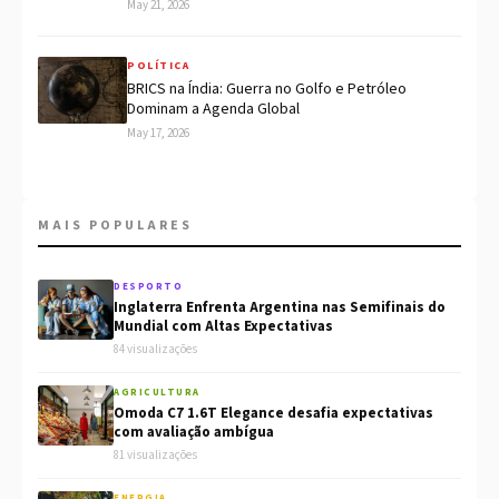
May 21, 2026
POLÍTICA
BRICS na Índia: Guerra no Golfo e Petróleo
Dominam a Agenda Global
May 17, 2026
MAIS POPULARES
DESPORTO
Inglaterra Enfrenta Argentina nas Semifinais do
Mundial com Altas Expectativas
84 visualizações
AGRICULTURA
Omoda C7 1.6T Elegance desafia expectativas
com avaliação ambígua
81 visualizações
ENERGIA