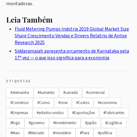
montadoras.
Leia Também
Fluid Metering Pumps Indstria 2019 Global Market Size
Share Crescimento Vendas e Drivers Relatrio de Anlise
Research 2025
Siddaramaiah apresenta orçamento de Karnataka pela
17ª vez — o que isso significa para a economia
ETIQUETAS
#alemanha
#Aumento
#canadá
#comercial
#Comércio
#Como
#crise
#Custos
#economia
#Empresas
#estados unidos
#Exportações
#Fabricantes
#fogo
#governo
#Investimento
#japão
#Logística
#Mais
#Mercado
#ministério
#Para
#política