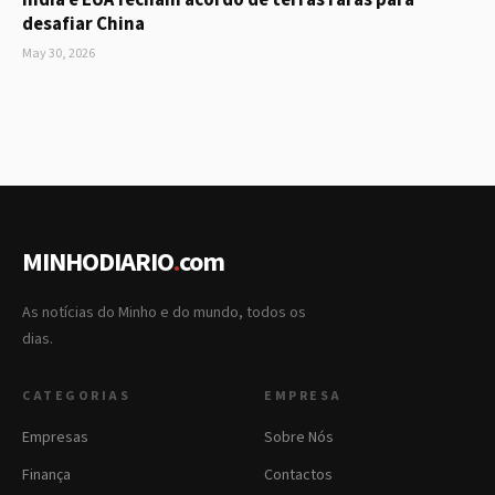
Índia e EUA fecham acordo de terras raras para
desafiar China
May 30, 2026
MINHODIARIO
.
com
As notícias do Minho e do mundo, todos os
dias.
CATEGORIAS
EMPRESA
Empresas
Sobre Nós
Finança
Contactos