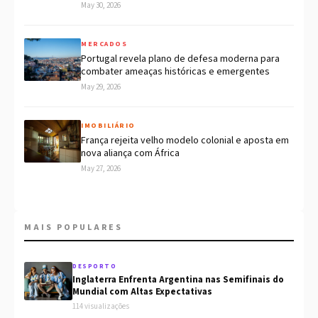
May 30, 2026
MERCADOS
Portugal revela plano de defesa moderna para
combater ameaças históricas e emergentes
May 29, 2026
IMOBILIÁRIO
França rejeita velho modelo colonial e aposta em
nova aliança com África
May 27, 2026
MAIS POPULARES
DESPORTO
Inglaterra Enfrenta Argentina nas Semifinais do
Mundial com Altas Expectativas
114 visualizações