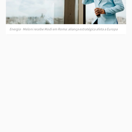
Energia · Meloni recebe Modi em Roma: aliança estratégica afeta a Europa