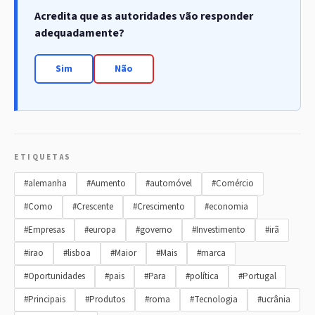
Acredita que as autoridades vão responder
adequadamente?
Sim
Não
ETIQUETAS
#alemanha
#Aumento
#automóvel
#Comércio
#Como
#Crescente
#Crescimento
#economia
#Empresas
#europa
#governo
#Investimento
#irã
#irao
#lisboa
#Maior
#Mais
#marca
#Oportunidades
#pais
#Para
#política
#Portugal
#Principais
#Produtos
#roma
#Tecnologia
#ucrânia