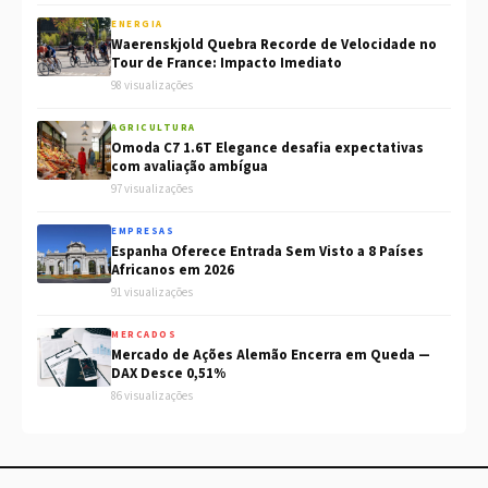
ENERGIA
Waerenskjold Quebra Recorde de Velocidade no
Tour de France: Impacto Imediato
98 visualizações
AGRICULTURA
Omoda C7 1.6T Elegance desafia expectativas
com avaliação ambígua
97 visualizações
EMPRESAS
Espanha Oferece Entrada Sem Visto a 8 Países
Africanos em 2026
91 visualizações
MERCADOS
Mercado de Ações Alemão Encerra em Queda —
DAX Desce 0,51%
86 visualizações