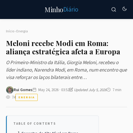
Diário
Minho
Início
›
Energia
Meloni recebe Modi em Roma:
aliança estratégica afeta a Europa
O Primeiro-Ministro da Itália, Giorgia Meloni, recebeu o
líder indiano, Narendra Modi, em Roma, num encontro que
visa reforçar os laços bilaterais entre…
Rui Gomes
May 24, 2026 · 03:52
Updated July 5, 2026
7 min
74
ENERGIA
TABLE OF CONTENTS