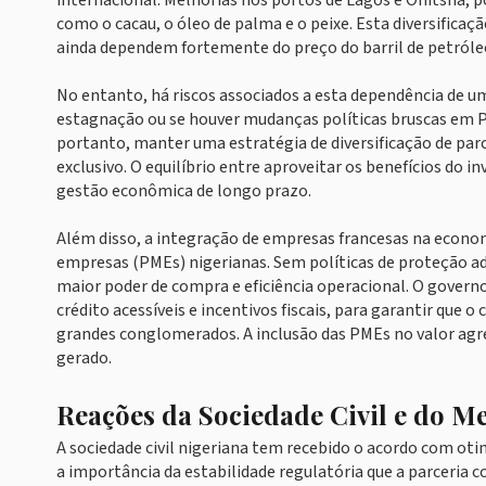
internacional. Melhorias nos portos de Lagos e Onitsha, 
como o cacau, o óleo de palma e o peixe. Esta diversificaçã
ainda dependem fortemente do preço do barril de petróle
No entanto, há riscos associados a esta dependência de u
estagnação ou se houver mudanças políticas bruscas em Par
portanto, manter uma estratégia de diversificação de par
exclusivo. O equilíbrio entre aproveitar os benefícios do 
gestão econômica de longo prazo.
Além disso, a integração de empresas francesas na econom
empresas (PMEs) nigerianas. Sem políticas de proteção a
maior poder de compra e eficiência operacional. O govern
crédito acessíveis e incentivos fiscais, para garantir que
grandes conglomerados. A inclusão das PMEs no valor ag
gerado.
Reações da Sociedade Civil e do M
A sociedade civil nigeriana tem recebido o acordo com ot
a importância da estabilidade regulatória que a parceria 