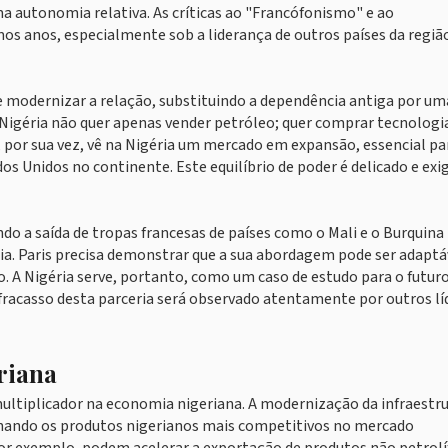
autonomia relativa. As críticas ao "Francófonismo" e ao
s anos, especialmente sob a liderança de outros países da regiã
e modernizar a relação, substituindo a dependência antiga por um
 Nigéria não quer apenas vender petróleo; quer comprar tecnologi
, por sua vez, vê na Nigéria um mercado em expansão, essencial pa
os Unidos no continente. Este equilíbrio de poder é delicado e exi
ndo a saída de tropas francesas de países como o Mali e o Burquina
a. Paris precisa demonstrar que a sua abordagem pode ser adaptá
o. A Nigéria serve, portanto, como um caso de estudo para o futur
u fracasso desta parceria será observado atentamente por outros lí
riana
multiplicador na economia nigeriana. A modernização da infraestr
ornando os produtos nigerianos mais competitivos no mercado