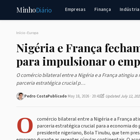
Minho
Diário
Empresas
Finança
Indústria
Início
›
Europa
Nigéria e França fecham
para impulsionar o em
O comércio bilateral entre a Nigéria e a França atingiu a
parceria estratégica crucial p…
Pedro Costa
Publicado
May 18, 2026 · 20:41
Updated July 12, 202
O
comércio bilateral entre a Nigéria e a França at
parceria estratégica crucial para a economia do
presidente nigeriano, Bola Tinubu, que tem pres
emprego durante as recentes cúpulas continentais. O ac