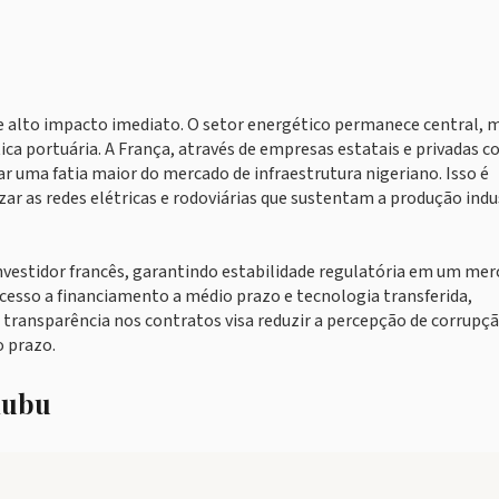
 alto impacto imediato. O setor energético permanece central, 
ica portuária. A França, através de empresas estatais e privadas 
ar uma fatia maior do mercado de infraestrutura nigeriano. Isso é
r as redes elétricas e rodoviárias que sustentam a produção indu
nvestidor francês, garantindo estabilidade regulatória em um me
 acesso a financiamento a médio prazo e tecnologia transferida,
A transparência nos contratos visa reduzir a percepção de corrupç
o prazo.
nubu