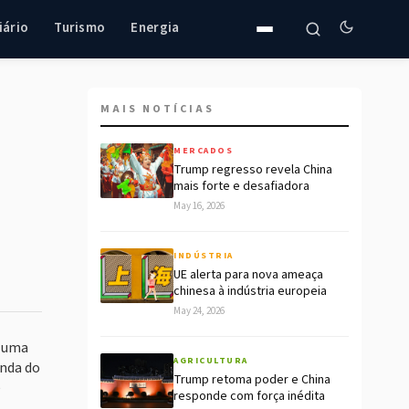
iário
Turismo
Energia
MAIS NOTÍCIAS
MERCADOS
Trump regresso revela China
mais forte e desafiadora
May 16, 2026
INDÚSTRIA
UE alerta para nova ameaça
chinesa à indústria europeia
May 24, 2026
o uma
AGRICULTURA
enda do
Trump retoma poder e China
e
responde com força inédita