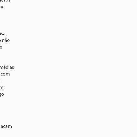
feros,
que
isa,
e não
de
 médias
s com
e
em
go
stacam