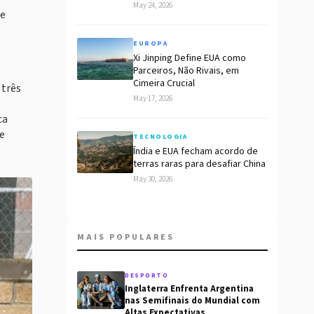
May 24, 2026
 e
EUROPA
Xi Jinping Define EUA como
Parceiros, Não Rivais, em
Cimeira Crucial
 três
May 17, 2026
ca
de
TECNOLOGIA
Índia e EUA fecham acordo de
terras raras para desafiar China
May 30, 2026
MAIS POPULARES
DESPORTO
Inglaterra Enfrenta Argentina
nas Semifinais do Mundial com
Altas Expectativas