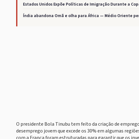
Estados Unidos Expõe Políticas de Imigração Durante a Co
Índia abandona Omã e olha para África — Médio Oriente pe
O presidente Bola Tinubu tem feito da criação de emprego
desemprego jovem que excede os 30% em algumas regiões, a
com a França foram estruturadas para garantir que os i