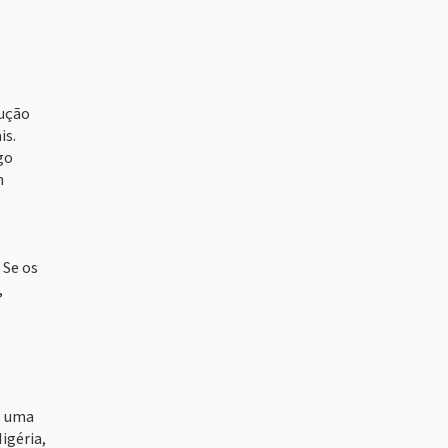
rução
is.
go
m
 Se os
,
, uma
igéria,