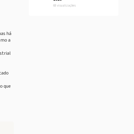
68 visualizações
mas há
como a
strial
rcado
ão que