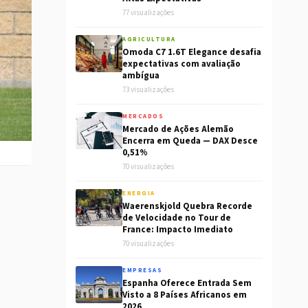
77 visualizações
AGRICULTURA
Omoda C7 1.6T Elegance desafia
expectativas com avaliação
ambígua
73 visualizações
MERCADOS
Mercado de Ações Alemão
Encerra em Queda — DAX Desce
0,51%
70 visualizações
ENERGIA
Waerenskjold Quebra Recorde
de Velocidade no Tour de
France: Impacto Imediato
70 visualizações
EMPRESAS
Espanha Oferece Entrada Sem
Visto a 8 Países Africanos em
2026