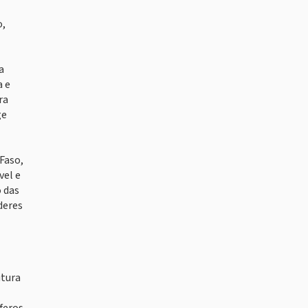
o,
a
a e
ra
ge
 Faso,
vel e
o das
deres
utura