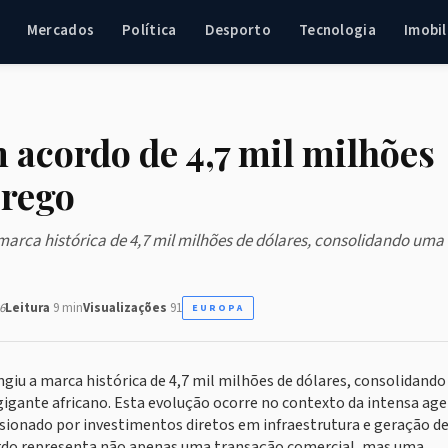
Mercados
Política
Desporto
Tecnologia
Imobil
 acordo de 4,7 mil milhões
prego
 marca histórica de 4,7 mil milhões de dólares, consolidando uma
6
Leitura
9 min
Visualizações
91
EUROPA
ingiu a marca histórica de 4,7 mil milhões de dólares, consolidand
 gigante africano. Esta evolução ocorre no contexto da intensa ag
sionado por investimentos diretos em infraestrutura e geração d
ordo representa não apenas uma transação comercial, mas uma