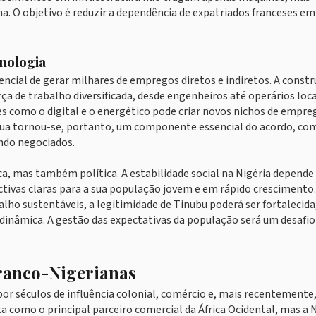
a. O objetivo é reduzir a dependência de expatriados franceses em
cnologia
ncial de gerar milhares de empregos diretos e indiretos. A const
ça de trabalho diversificada, desde engenheiros até operários loca
es como o digital e o energético pode criar novos nichos de empre
nua tornou-se, portanto, um componente essencial do acordo, co
ndo negociados.
 mas também política. A estabilidade social na Nigéria depende
tivas claras para a sua população jovem e em rápido crescimento.
ho sustentáveis, a legitimidade de Tinubu poderá ser fortalecida
dinâmica. A gestão das expectativas da população será um desafio
Franco-Nigerianas
por séculos de influência colonial, comércio e, mais recentemente
ta como o principal parceiro comercial da África Ocidental, mas a N