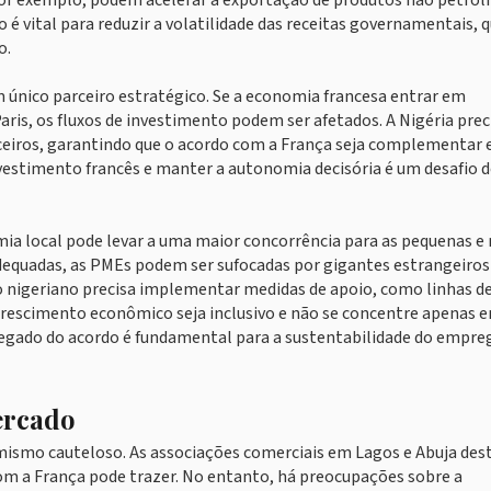
por exemplo, podem acelerar a exportação de produtos não petrolí
o é vital para reduzir a volatilidade das receitas governamentais, 
o.
m único parceiro estratégico. Se a economia francesa entrar em
is, os fluxos de investimento podem ser afetados. A Nigéria prec
ceiros, garantindo que o acordo com a França seja complementar 
investimento francês e manter a autonomia decisória é um desafio 
ia local pode levar a uma maior concorrência para as pequenas e
dequadas, as PMEs podem ser sufocadas por gigantes estrangeiro
o nigeriano precisa implementar medidas de apoio, como linhas d
 o crescimento econômico seja inclusivo e não se concentre apenas 
regado do acordo é fundamental para a sustentabilidade do empre
ercado
imismo cauteloso. As associações comerciais em Lagos e Abuja de
com a França pode trazer. No entanto, há preocupações sobre a