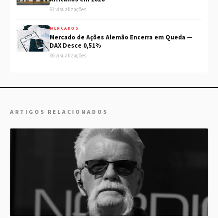
91 visualizações
MERCADOS
Mercado de Ações Alemão Encerra em Queda —
DAX Desce 0,51%
86 visualizações
ARTIGOS RELACIONADOS