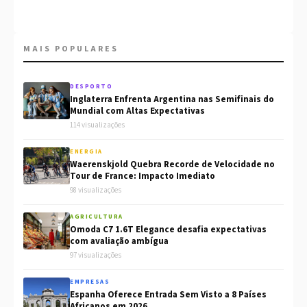
MAIS POPULARES
DESPORTO
Inglaterra Enfrenta Argentina nas Semifinais do
Mundial com Altas Expectativas
114 visualizações
ENERGIA
Waerenskjold Quebra Recorde de Velocidade no
Tour de France: Impacto Imediato
98 visualizações
AGRICULTURA
Omoda C7 1.6T Elegance desafia expectativas
com avaliação ambígua
97 visualizações
EMPRESAS
Espanha Oferece Entrada Sem Visto a 8 Países
Africanos em 2026