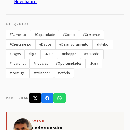
Novobanco
ETIQUETAS
#Aumento
#Capacidade
#Como
#Crescente
#Crescimento
#Dados
#Desenvolvimento
#futebol
#jogos
#liga
#Mais
#mbappe
#Mercado
#nacional
#noticias
#Oportunidades
#Para
#Portugal
#treinador
#vitória
PARTILHAR
AUTOR
Carlos Pereira