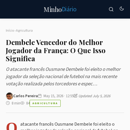
Diário
Minho
Início
›
Agricultura
Dembele Vencedor do Melhor
Jogador da França: O Que Isso
Significa
O atacante francês Ousmane Dembele foi eleito o melhor
jogador da seleção nacional de futebol na mais recente
votação realizada pelos torcedores e espec…
Carlos Pereira
May 15, 2026 · 12:55
Updated July 5, 2026
8 min
84
AGRICULTURA
O
atacante francês Ousmane Dembele foi eleito o