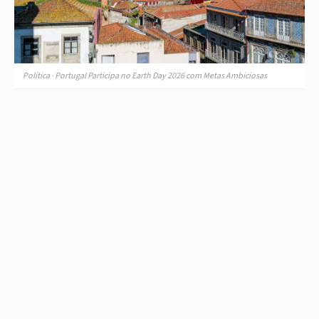
Política · Portugal Participa no Earth Day 2026 com Metas Ambiciosas