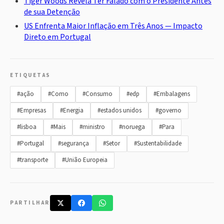
Tiger Woods Revela Ter Falado com o Presidente Antes
de sua Detenção
US Enfrenta Maior Inflação em Três Anos — Impacto
Direto em Portugal
ETIQUETAS
#ação
#Como
#Consumo
#edp
#Embalagens
#Empresas
#Energia
#estados unidos
#governo
#lisboa
#Mais
#ministro
#noruega
#Para
#Portugal
#segurança
#Setor
#Sustentabilidade
#transporte
#União Europeia
PARTILHAR