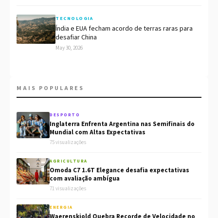
TECNOLOGIA
Índia e EUA fecham acordo de terras raras para
desafiar China
May 30, 2026
MAIS POPULARES
DESPORTO
Inglaterra Enfrenta Argentina nas Semifinais do
Mundial com Altas Expectativas
75 visualizações
AGRICULTURA
Omoda C7 1.6T Elegance desafia expectativas
com avaliação ambígua
71 visualizações
ENERGIA
Waerenskjold Quebra Recorde de Velocidade no