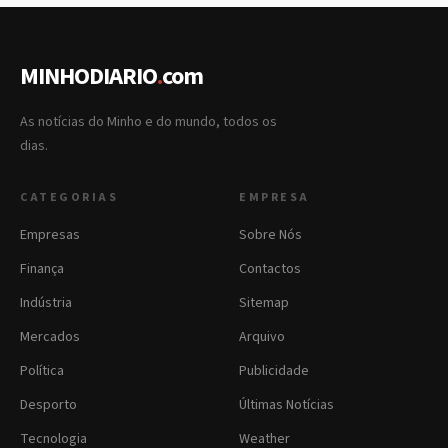
MINHODIARIO
.
com
As notícias do Minho e do mundo, todos os
dias.
CATEGORIAS
EMPRESA
Empresas
Sobre Nós
Finança
Contactos
Indústria
Sitemap
Mercados
Arquivo
Política
Publicidade
Desporto
Últimas Notícias
Tecnologia
Weather