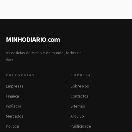
MINHODIARIO
.
com
As notícias do Minho e do mundo, todos os
dias.
CATEGORIAS
EMPRESA
Empresas
Sobre Nós
Finança
Contactos
Indústria
Sitemap
Mercados
Arquivo
Política
Publicidade