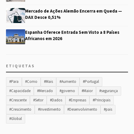
Mercado de Ações Alemão Encerra em Queda —
DAX Desce 0,51%
Espanha Oferece Entrada Sem Visto a 8 Países
Africanos em 2026
ETIQUETAS
#Para
#Como
#Mais
#Aumento
#Portugal
#Capacidade
#Mercado
#governo
#Maior
#segurança
#Crescente
#Setor
#Dados
#Empresas
#Principais
#Crescimento
#Investimento
#Desenvolvimento
#pais
#Global