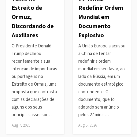
Estreito de
Redefinir Ordem
Ormuz,
Mundial em
Discordando de
Documento
Auxiliares
Explosivo
O Presidente Donald
A União Europeia acusou
Trump declarou
a China de tentar
recentemente a sua
redefinir a ordem
intenção de impor taxas
mundial em seu favor, ao
ou portagens no
lado da Rússia, em um
Estreito de Ormuz, uma
documento estratégico
proposta que contrasta
contundente. O
com as declarações de
documento, que foi
alguns dos seus
adotado sem anúncio
principais assessor…
pelos 27 minis…
Aug 7, 2026
Aug 5, 2026