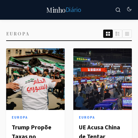
Diário
Minho
EUROPA
EUROPA
EUROPA
Trump Propõe
UE Acusa China
Taxas no
de Tentar