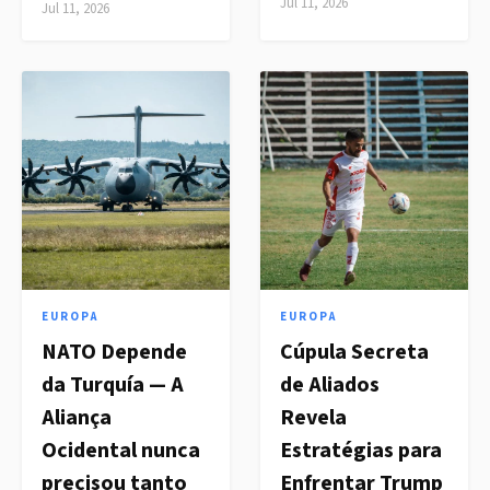
Jul 11, 2026
Jul 11, 2026
EUROPA
EUROPA
NATO Depende
Cúpula Secreta
da Turquía — A
de Aliados
Aliança
Revela
Ocidental nunca
Estratégias para
precisou tanto
Enfrentar Trump