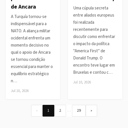
de Ancara
Uma cúpula secreta
entre aliados europeus
A Turquía tornou-se
foi realizada
indispensável para a
recentemente para
NATO. A aliança militar
discutir como enfrentar
ocidental enfrenta um
o impacto da política
momento decisivo no
"America First" de
qual o apoio de Ancara
Donald Trump. O
se tornou condição
encontro teve lugar em
essencial para manter o
Bruxelas e contou c…
equilíbrio estratégico
n…
Jul 10, 2026
Jul 10, 2026
…
«
1
2
29
»