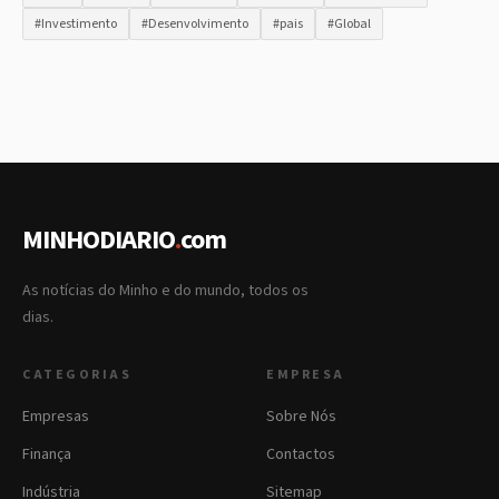
#Investimento
#Desenvolvimento
#pais
#Global
MINHODIARIO
.
com
As notícias do Minho e do mundo, todos os
dias.
CATEGORIAS
EMPRESA
Empresas
Sobre Nós
Finança
Contactos
Indústria
Sitemap