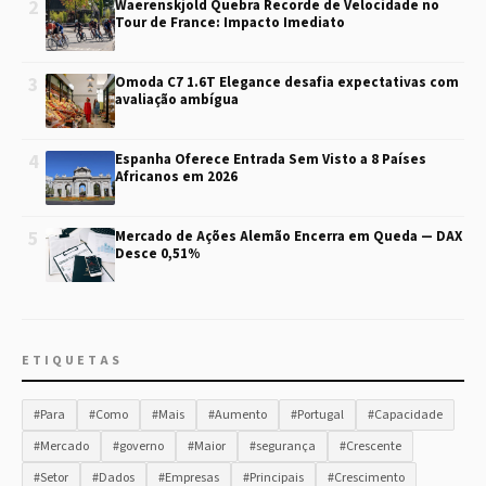
2
Waerenskjold Quebra Recorde de Velocidade no
Tour de France: Impacto Imediato
3
Omoda C7 1.6T Elegance desafia expectativas com
avaliação ambígua
4
Espanha Oferece Entrada Sem Visto a 8 Países
Africanos em 2026
5
Mercado de Ações Alemão Encerra em Queda — DAX
Desce 0,51%
ETIQUETAS
#Para
#Como
#Mais
#Aumento
#Portugal
#Capacidade
#Mercado
#governo
#Maior
#segurança
#Crescente
#Setor
#Dados
#Empresas
#Principais
#Crescimento