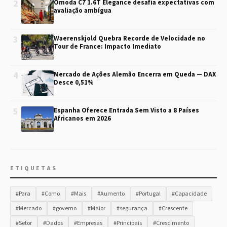
2
Omoda C7 1.6T Elegance desafia expectativas com
avaliação ambígua
3
Waerenskjold Quebra Recorde de Velocidade no
Tour de France: Impacto Imediato
4
Mercado de Ações Alemão Encerra em Queda — DAX
Desce 0,51%
5
Espanha Oferece Entrada Sem Visto a 8 Países
Africanos em 2026
ETIQUETAS
#Para
#Como
#Mais
#Aumento
#Portugal
#Capacidade
#Mercado
#governo
#Maior
#segurança
#Crescente
#Setor
#Dados
#Empresas
#Principais
#Crescimento