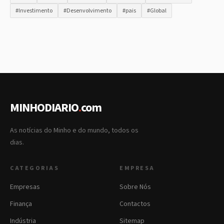
#Investimento
#Desenvolvimento
#pais
#Global
MINHODIARIO
.
com
As notícias do Minho e do mundo, todos os
dias.
CATEGORIAS
EMPRESA
Empresas
Sobre Nós
Finança
Contactos
Indústria
Sitemap