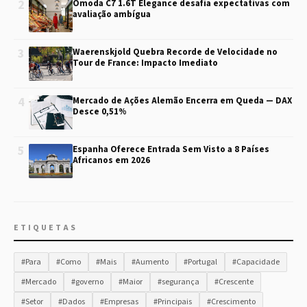
2
Omoda C7 1.6T Elegance desafia expectativas com
avaliação ambígua
3
Waerenskjold Quebra Recorde de Velocidade no
Tour de France: Impacto Imediato
4
Mercado de Ações Alemão Encerra em Queda — DAX
Desce 0,51%
5
Espanha Oferece Entrada Sem Visto a 8 Países
Africanos em 2026
ETIQUETAS
#Para
#Como
#Mais
#Aumento
#Portugal
#Capacidade
#Mercado
#governo
#Maior
#segurança
#Crescente
#Setor
#Dados
#Empresas
#Principais
#Crescimento