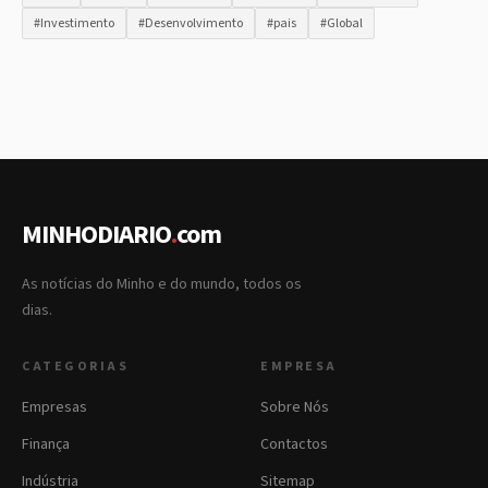
#Investimento
#Desenvolvimento
#pais
#Global
MINHODIARIO
.
com
As notícias do Minho e do mundo, todos os
dias.
CATEGORIAS
EMPRESA
Empresas
Sobre Nós
Finança
Contactos
Indústria
Sitemap