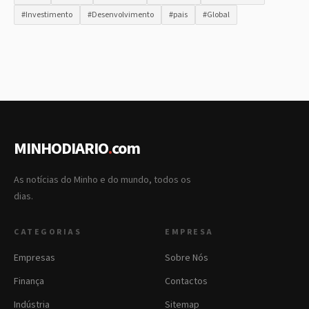
#Investimento
#Desenvolvimento
#pais
#Global
MINHODIARIO
.
com
As notícias do Minho e do mundo, todos os
dias.
CATEGORIAS
EMPRESA
Empresas
Sobre Nós
Finança
Contactos
Indústria
Sitemap