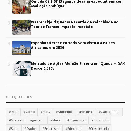
2
Omoda C7 1.6T Elegance desafia expectativas com
avaliação ambígua
3
Waerenskjold Quebra Recorde de Velocidade no
Tour de France: Impacto Imediato
4
Espanha Oferece Entrada Sem Visto a 8 Países
Africanos em 2026
5
Mercado de Ações Alemão Encerra em Queda — DAX
Desce 0,51%
ETIQUETAS
#Para
#Como
#Mais
#Aumento
#Portugal
#Capacidade
#Mercado
#governo
#Maior
#segurança
#Crescente
#Setor
#Dados
#Empresas
#Principais
#Crescimento