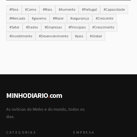
#Para
#Como
#Mais
#Aumento
#Portugal
#Capacidade
#Mercado
#governo
#Maior
#segurança
#Crescente
#Setor
#Dados
#Empresas
#Principais
#Crescimento
#Investimento
#Desenvolvimento
#pais
#Global
MINHODIARIO
.
com
As notícias do Minho e do mundo, todos os
dias.
CATEGORIAS
EMPRESA