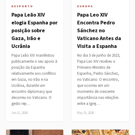
DESPORTO
EUROPA
Papa Leão XIV
Papa Leo XIV
elogia Espanha por
Encontra Pedro
posição sobre
Sánchez no
Gaza, Irão e
Vaticano Antes da
Ucrânia
Visita a Espanha
Papa Leão XIV manifestou
No dia 5 de junho de 2023,
publicamente o seu apoio à
Papa Leo XIV recebeu o
posição da Espanha
Primeiro-Ministro de
relativamente aos conflitos
Espanha, Pedro Sánchez,
em Gaza, no Irão e na
no Vaticano. O encontro,
Ucrânia, durante um
que ocorreu em um
encontro diplomacy que
momento de crescente
decorreu no Vaticano. O
importância nas relações
gesto rep…
entre a Igrej…
Jun 11, 2026
May 31, 2026