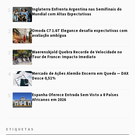
1
Inglaterra Enfrenta Argentina nas Semifinais do
Mundial com Altas Expectativas
2
Omoda C7 1.6T Elegance desafia expectativas com
avaliação ambígua
3
Waerenskjold Quebra Recorde de Velocidade no
Tour de France: Impacto Imediato
4
Mercado de Ações Alemão Encerra em Queda — DAX
Desce 0,51%
5
Espanha Oferece Entrada Sem Visto a 8 Países
Africanos em 2026
ETIQUETAS