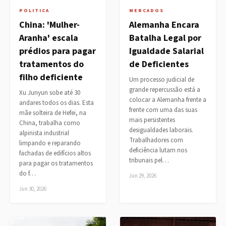
POLITICA
MERCADOS
China: 'Mulher-
Alemanha Encara
Aranha' escala
Batalha Legal por
prédios para pagar
Igualdade Salarial
tratamentos do
de Deficientes
filho deficiente
Um processo judicial de
grande repercussão está a
Xu Junyun sobe até 30
colocar a Alemanha frente a
andares todos os dias. Esta
frente com uma das suas
mãe solteira de Hefei, na
mais persistentes
China, trabalha como
desigualdades laborais.
alpinista industrial
Trabalhadores com
limpando e reparando
deficiência lutam nos
fachadas de edifícios altos
tribunais pel…
para pagar os tratamentos
do f…
Jun 29, 2026
Jun 30, 2026