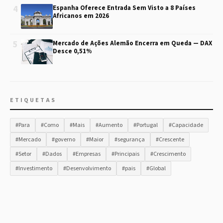
4
Espanha Oferece Entrada Sem Visto a 8 Países
Africanos em 2026
5
Mercado de Ações Alemão Encerra em Queda — DAX
Desce 0,51%
ETIQUETAS
#Para
#Como
#Mais
#Aumento
#Portugal
#Capacidade
#Mercado
#governo
#Maior
#segurança
#Crescente
#Setor
#Dados
#Empresas
#Principais
#Crescimento
#Investimento
#Desenvolvimento
#pais
#Global