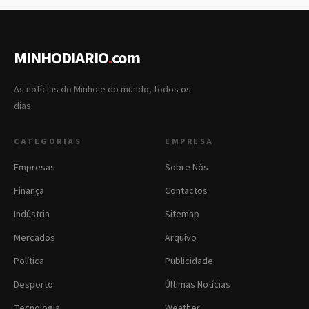
MINHODIARIO
.
com
As notícias do Minho e do mundo, todos os
dias.
CATEGORIAS
EMPRESA
Empresas
Sobre Nós
Finança
Contactos
Indústria
Sitemap
Mercados
Arquivo
Política
Publicidade
Desporto
Últimas Notícias
Tecnologia
Weather