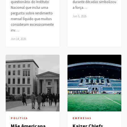
questionário do Instituto
durante décadas simbolizou
Nacional que inclui uma
a força…
pergunta sobre rendimento
Jun 5, 2026
mensal líquido que muitos
consideram excessivamente
inv…
Jun 14, 2026
POLITICA
EMPRESAS
Mãe Americana
Kaizer Chiefs