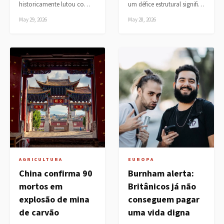
historicamente lutou co…
um défice estrutural signifi…
May 29, 2026
May 28, 2026
AGRICULTURA
EUROPA
China confirma 90
Burnham alerta:
mortos em
Britânicos já não
explosão de mina
conseguem pagar
de carvão
uma vida digna