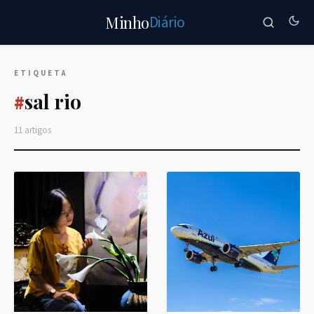
Diário
Minho
ETIQUETA
sal rio
#
11 artigos