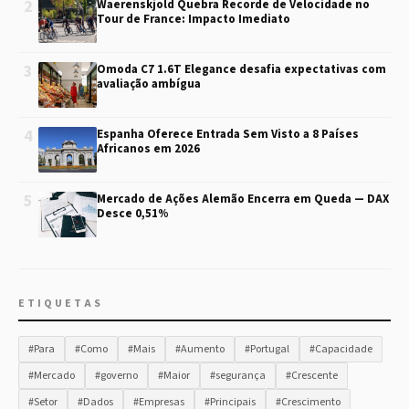
2
Waerenskjold Quebra Recorde de Velocidade no
Tour de France: Impacto Imediato
3
Omoda C7 1.6T Elegance desafia expectativas com
avaliação ambígua
4
Espanha Oferece Entrada Sem Visto a 8 Países
Africanos em 2026
5
Mercado de Ações Alemão Encerra em Queda — DAX
Desce 0,51%
ETIQUETAS
#Para
#Como
#Mais
#Aumento
#Portugal
#Capacidade
#Mercado
#governo
#Maior
#segurança
#Crescente
#Setor
#Dados
#Empresas
#Principais
#Crescimento