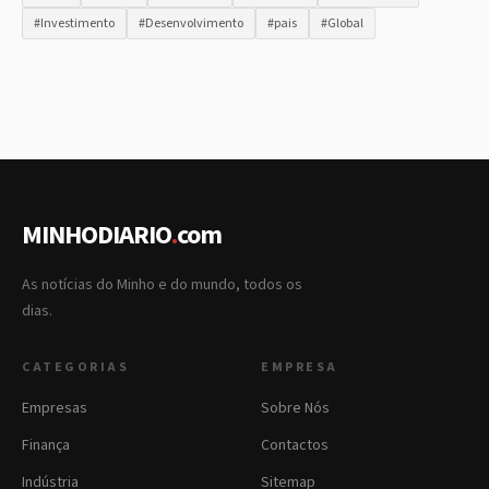
#Investimento
#Desenvolvimento
#pais
#Global
MINHODIARIO
.
com
As notícias do Minho e do mundo, todos os
dias.
CATEGORIAS
EMPRESA
Empresas
Sobre Nós
Finança
Contactos
Indústria
Sitemap