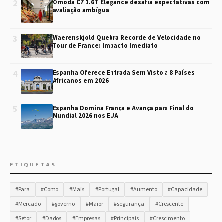
2
Omoda C7 1.6T Elegance desafia expectativas com
avaliação ambígua
3
Waerenskjold Quebra Recorde de Velocidade no
Tour de France: Impacto Imediato
4
Espanha Oferece Entrada Sem Visto a 8 Países
Africanos em 2026
5
Espanha Domina França e Avança para Final do
Mundial 2026 nos EUA
ETIQUETAS
#Para
#Como
#Mais
#Portugal
#Aumento
#Capacidade
#Mercado
#governo
#Maior
#segurança
#Crescente
#Setor
#Dados
#Empresas
#Principais
#Crescimento