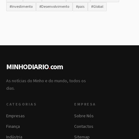
#Investimento
#Desenvolvimento
#pais
#Global
MINHODIARIO
.
com
As notícias do Minho e do mundo, todos os
dias.
CATEGORIAS
EMPRESA
Empresas
Sobre Nós
Finança
Contactos
Indústria
Sitemap