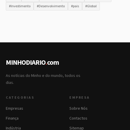
#Investimento
#Desenvolvimento
#pais
#Global
MINHODIARIO
.
com
As notícias do Minho e do mundo, todos os
dias.
CATEGORIAS
EMPRESA
Empresas
Sobre Nós
Finança
Contactos
Indústria
Sitemap