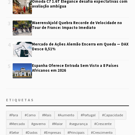
2
Omoda C7 1.6T Elegance desafia expectativas com
avaliação ambígua
3
Waerenskjold Quebra Recorde de Velocidade no
Tour de France: Impacto Imediato
4
Mercado de Ações Alemão Encerra em Queda — DAX
Desce 0,51%
5
Espanha Oferece Entrada Sem Visto a 8 Países
Africanos em 2026
ETIQUETAS
#Para
#Como
#Mais
#Aumento
#Portugal
#Capacidade
#Mercado
#governo
#Maior
#segurança
#Crescente
#Setor
#Dados
#Empresas
#Principais
#Crescimento