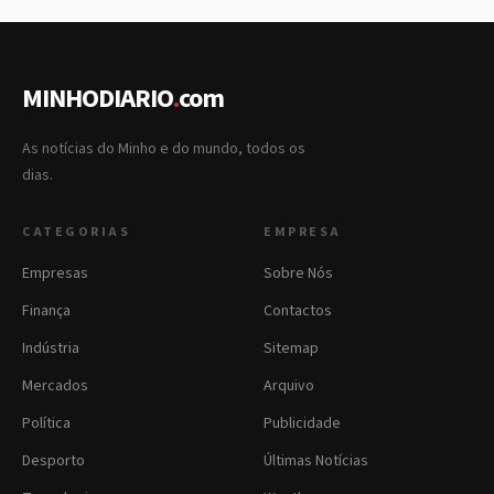
MINHODIARIO
.
com
As notícias do Minho e do mundo, todos os
dias.
CATEGORIAS
EMPRESA
Empresas
Sobre Nós
Finança
Contactos
Indústria
Sitemap
Mercados
Arquivo
Política
Publicidade
Desporto
Últimas Notícias