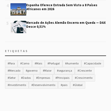
4
Espanha Oferece Entrada Sem Visto a 8 Países
Africanos em 2026
5
Mercado de Ações Alemão Encerra em Queda — DAX
Desce 0,51%
ETIQUETAS
#Para
#Como
#Mais
#Portugal
#Aumento
#Capacidade
#Mercado
#governo
#Maior
#segurança
#Crescente
#Setor
#Dados
#Empresas
#Principais
#Crescimento
#Investimento
#Desenvolvimento
#pais
#Global