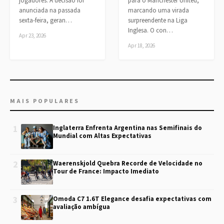
jogadores. A decisão foi
para o Manchester United,
anunciada na passada
marcando uma virada
sexta-feira, geran…
surpreendente na Liga
Inglesa. O con…
Apr 23, 2026
Apr 18, 2026
MAIS POPULARES
1
Inglaterra Enfrenta Argentina nas Semifinais do
Mundial com Altas Expectativas
2
Waerenskjold Quebra Recorde de Velocidade no
Tour de France: Impacto Imediato
3
Omoda C7 1.6T Elegance desafia expectativas com
avaliação ambígua