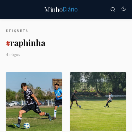
Diário
Minho
ETIQUETA
raphinha
#
4 artigos