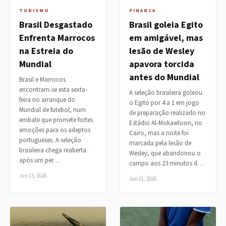
TURISMO
FINANCA
Brasil Desgastado
Brasil goleia Egito
Enfrenta Marrocos
em amigável, mas
na Estreia do
lesão de Wesley
Mundial
apavora torcida
antes do Mundial
Brasil e Marrocos
encontram-se esta sexta-
A seleção brasileira goleou
feira no arranque do
o Egito por 4 a 1 em jogo
Mundial de futebol, num
de preparação realizado no
embate que promete fortes
Estádio Al-Mokawloon, no
emoções para os adeptos
Cairo, mas a noite foi
portugueses. A seleção
marcada pela lesão de
brasileira chega reaberta
Wesley, que abandonou o
após um per…
campo aos 23 minutos d…
Jun 15, 2026
Jun 11, 2026