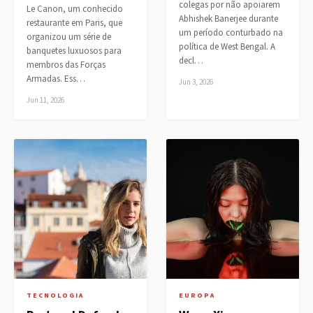
colegas por não apoiarem
Le Canon, um conhecido
Abhishek Banerjee durante
restaurante em Paris, que
um período conturbado na
organizou um série de
política de West Bengal. A
banquetes luxuosos para
decl…
membros das Forças
Armadas. Ess…
Jun 3, 2026
Jun 11, 2026
TECNOLOGIA
EUROPA