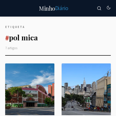
Diário
Minho
ETIQUETA
pol mica
#
7 artigos