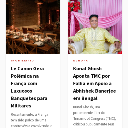
IMOBILIARIO
EUROPA
Le Canon Gera
Kunal Ghosh
Polêmica na
Aponta TMC por
França com
Falha em Apoio a
Luxuosos
Abhishek Banerjee
Banquetes para
em Bengal
Militares
Kunal Ghosh, um
proeminente líder do
Recentemente, a França
Trinamool Congress (TMC),
tem sido palco de uma
criticou publicamente seus
controvérsia envolvendo o