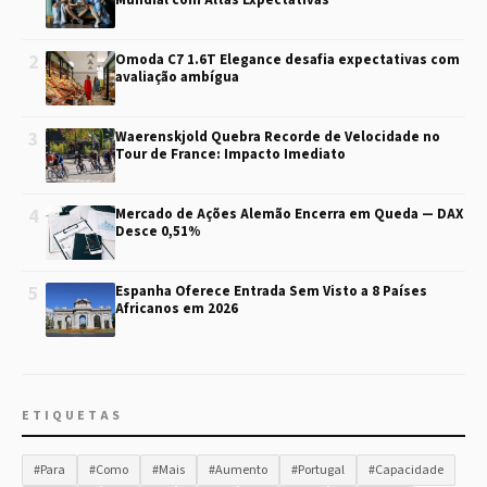
Mundial com Altas Expectativas
2
Omoda C7 1.6T Elegance desafia expectativas com
avaliação ambígua
3
Waerenskjold Quebra Recorde de Velocidade no
Tour de France: Impacto Imediato
4
Mercado de Ações Alemão Encerra em Queda — DAX
Desce 0,51%
5
Espanha Oferece Entrada Sem Visto a 8 Países
Africanos em 2026
ETIQUETAS
#Para
#Como
#Mais
#Aumento
#Portugal
#Capacidade