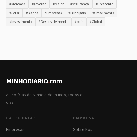
#Mercado
#governo
#Maior
#segurança
#Crescente
#Setor
#Dados
#Empresas
#Principais
#Crescimento
#Investimento
#Desenvolvimento
#pais
#Global
MINHODIARIO
.
com
As notícias do Minho e do mundo, todos os
dias.
CATEGORIAS
EMPRESA
Empresas
Sobre Nós