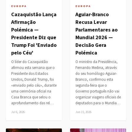
EUROPA
EUROPA
Cazaquistão Lança
Aguiar-Branco
Afirmação
Recusa Levar
Polémica —
Parlamentares ao
Presidente Diz que
Mundial 2026 —
Trump Foi 'Enviado
Decisão Gera
pelo Céu'
Polémica
O líder do Cazaquistão
O ministro da Presidência,
afirmou esta semana que o
Fernando Medina, através
Presidente dos Estados
do seu homólogo Aguiar-
Unidos, Donald Trump, foi
Branco, confirmou esta
«enviado pelo céu», durante
segunda-feira que o
uma cerimónia oficial na
Governo português não vai
Casa Branca que selou o
organizar viagens oficiais de
aprofundamento das rel…
deputados para o Mundia…
Jul 6, 2026
Jun 15, 2026