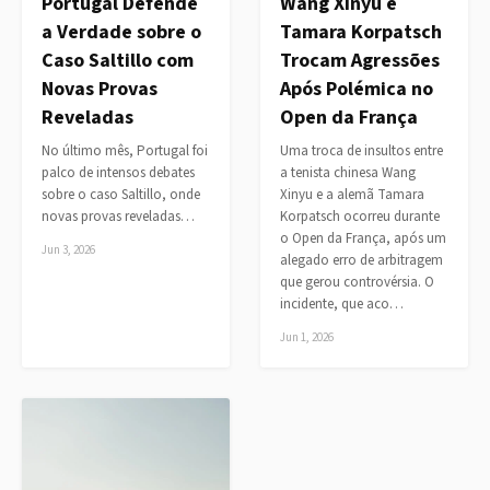
Portugal Defende
Wang Xinyu e
a Verdade sobre o
Tamara Korpatsch
Caso Saltillo com
Trocam Agressões
Novas Provas
Após Polémica no
Reveladas
Open da França
No último mês, Portugal foi
Uma troca de insultos entre
palco de intensos debates
a tenista chinesa Wang
sobre o caso Saltillo, onde
Xinyu e a alemã Tamara
novas provas reveladas…
Korpatsch ocorreu durante
o Open da França, após um
Jun 3, 2026
alegado erro de arbitragem
que gerou controvérsia. O
incidente, que aco…
Jun 1, 2026