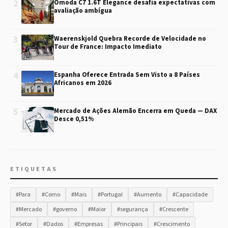
2
Omoda C7 1.6T Elegance desafia expectativas com
avaliação ambígua
3
Waerenskjold Quebra Recorde de Velocidade no
Tour de France: Impacto Imediato
4
Espanha Oferece Entrada Sem Visto a 8 Países
Africanos em 2026
5
Mercado de Ações Alemão Encerra em Queda — DAX
Desce 0,51%
ETIQUETAS
#Para
#Como
#Mais
#Portugal
#Aumento
#Capacidade
#Mercado
#governo
#Maior
#segurança
#Crescente
#Setor
#Dados
#Empresas
#Principais
#Crescimento