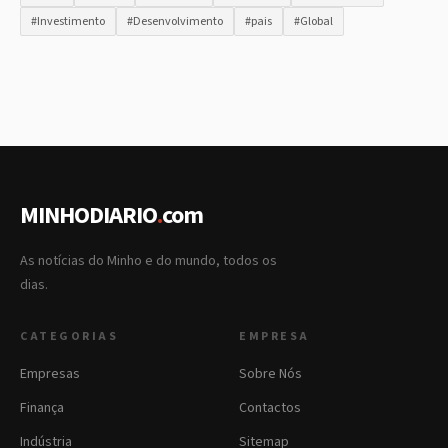
#Investimento
#Desenvolvimento
#pais
#Global
MINHODIARIO
.
com
As notícias do Minho e do mundo, todos os
dias.
CATEGORIAS
EMPRESA
Empresas
Sobre Nós
Finança
Contactos
Indústria
Sitemap