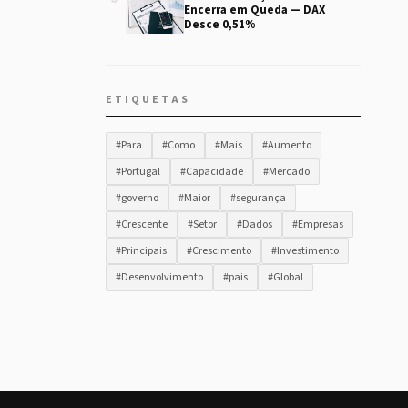
Encerra em Queda — DAX
Desce 0,51%
ETIQUETAS
#Para
#Como
#Mais
#Aumento
#Portugal
#Capacidade
#Mercado
#governo
#Maior
#segurança
#Crescente
#Setor
#Dados
#Empresas
#Principais
#Crescimento
#Investimento
#Desenvolvimento
#pais
#Global