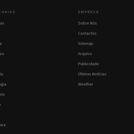
GORIAS
EMPRESA
as
Sobre Nós
Contactos
ia
Sitemap
os
Arquivo
Publicidade
to
Últimas Notícias
ogia
Weather
rio
o
tura