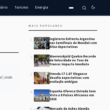
iário
Turismo
Energia
MAIS POPULARES
1
Inglaterra Enfrenta Argentina
nas Semifinais do Mundial com
Altas Expectativas
2
Waerenskjold Quebra Recorde
de Velocidade no Tour de
France: Impacto Imediato
3
Omoda C7 1.6T Elegance
a", onde
desafia expectativas com
avaliação ambígua
4
Espanha Oferece Entrada Sem
Visto a 8 Países Africanos em
2026
5
Mercado de Ações Alemão