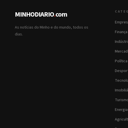
CATE
MINHODIARIO
.
com
Empres
As notícias do Minho e do mundo, todos os
Finança
dias.
Indústr
Mercad
Política
Despor
Tecnol
Imobiliá
Turism
Energia
Agricul