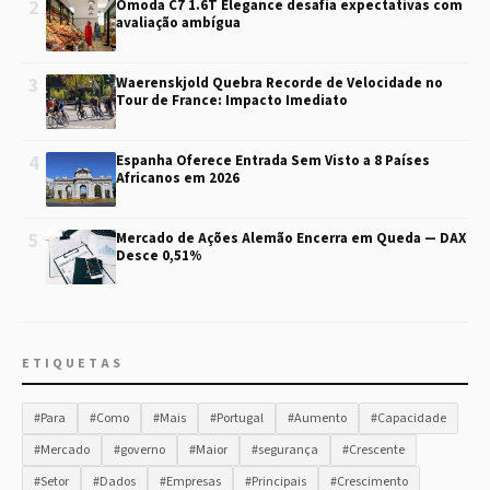
2
Omoda C7 1.6T Elegance desafia expectativas com
avaliação ambígua
3
Waerenskjold Quebra Recorde de Velocidade no
Tour de France: Impacto Imediato
4
Espanha Oferece Entrada Sem Visto a 8 Países
Africanos em 2026
5
Mercado de Ações Alemão Encerra em Queda — DAX
Desce 0,51%
ETIQUETAS
#Para
#Como
#Mais
#Portugal
#Aumento
#Capacidade
#Mercado
#governo
#Maior
#segurança
#Crescente
#Setor
#Dados
#Empresas
#Principais
#Crescimento