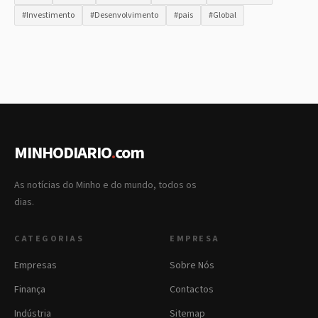
#Investimento
#Desenvolvimento
#pais
#Global
MINHODIARIO
.
com
As notícias do Minho e do mundo, todos os
dias.
CATEGORIAS
EMPRESA
Empresas
Sobre Nós
Finança
Contactos
Indústria
Sitemap