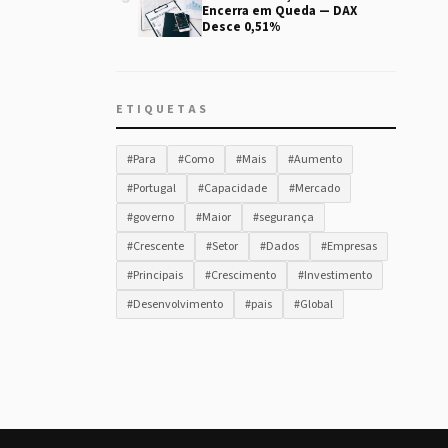
Encerra em Queda — DAX
Desce 0,51%
ETIQUETAS
#Para
#Como
#Mais
#Aumento
#Portugal
#Capacidade
#Mercado
#governo
#Maior
#segurança
#Crescente
#Setor
#Dados
#Empresas
#Principais
#Crescimento
#Investimento
#Desenvolvimento
#pais
#Global