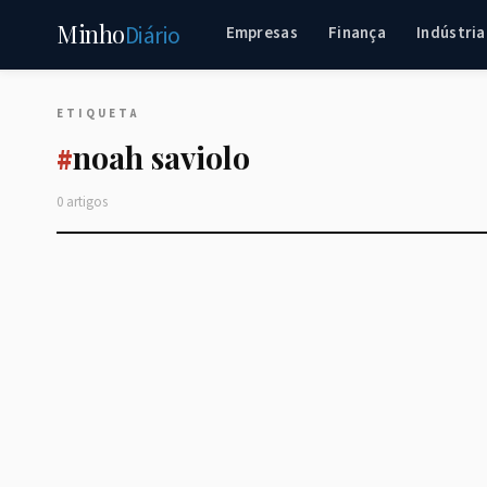
Minho
Diário
Empresas
Finança
Indústria
ETIQUETA
noah saviolo
#
0 artigos