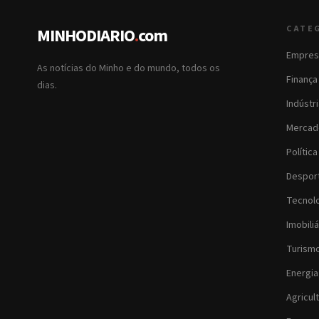
CATE
MINHODIARIO
.
com
Empres
As notícias do Minho e do mundo, todos os
Finança
dias.
Indústr
Mercad
Política
Despor
Tecnol
Imobiliá
Turism
Energia
Agricul