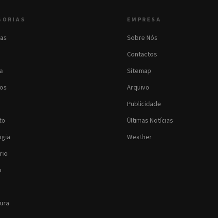
GORIAS
EMPRESA
as
Sobre Nós
Contactos
ia
Sitemap
os
Arquivo
Publicidade
to
Últimas Notícias
ogia
Weather
rio
o
tura