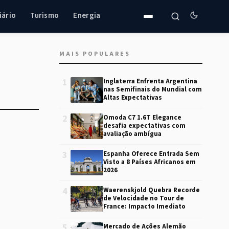
iário
Turismo
Energia
MAIS POPULARES
1
Inglaterra Enfrenta Argentina
nas Semifinais do Mundial com
Altas Expectativas
2
Omoda C7 1.6T Elegance
desafia expectativas com
avaliação ambígua
3
Espanha Oferece Entrada Sem
Visto a 8 Países Africanos em
2026
4
Waerenskjold Quebra Recorde
de Velocidade no Tour de
France: Impacto Imediato
5
Mercado de Ações Alemão