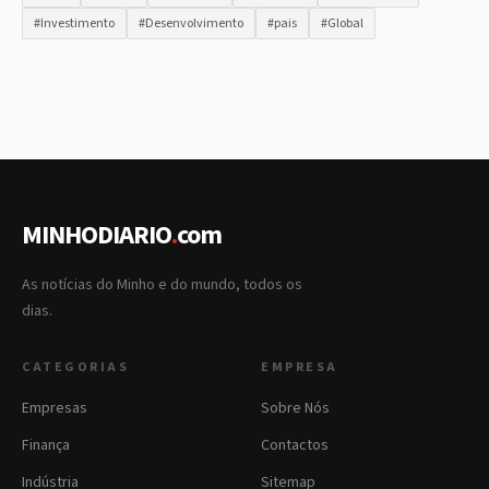
#Investimento
#Desenvolvimento
#pais
#Global
MINHODIARIO
.
com
As notícias do Minho e do mundo, todos os
dias.
CATEGORIAS
EMPRESA
Empresas
Sobre Nós
Finança
Contactos
Indústria
Sitemap