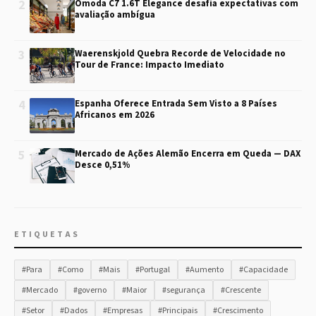
2
Omoda C7 1.6T Elegance desafia expectativas com
avaliação ambígua
3
Waerenskjold Quebra Recorde de Velocidade no
Tour de France: Impacto Imediato
4
Espanha Oferece Entrada Sem Visto a 8 Países
Africanos em 2026
5
Mercado de Ações Alemão Encerra em Queda — DAX
Desce 0,51%
ETIQUETAS
#Para
#Como
#Mais
#Portugal
#Aumento
#Capacidade
#Mercado
#governo
#Maior
#segurança
#Crescente
#Setor
#Dados
#Empresas
#Principais
#Crescimento