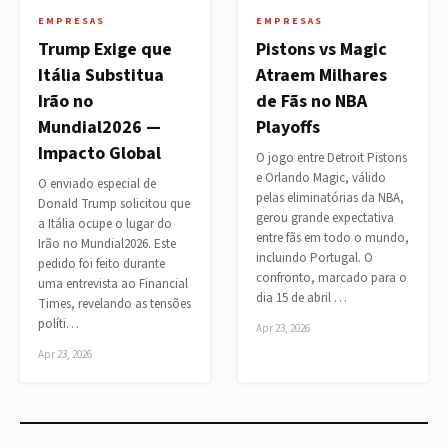
EMPRESAS
EMPRESAS
Trump Exige que
Pistons vs Magic
Itália Substitua
Atraem Milhares
Irão no
de Fãs no NBA
Mundial2026 —
Playoffs
Impacto Global
O jogo entre Detroit Pistons
e Orlando Magic, válido
O enviado especial de
pelas eliminatórias da NBA,
Donald Trump solicitou que
gerou grande expectativa
a Itália ocupe o lugar do
entre fãs em todo o mundo,
Irão no Mundial2026. Este
incluindo Portugal. O
pedido foi feito durante
confronto, marcado para o
uma entrevista ao Financial
dia 15 de abril …
Times, revelando as tensões
políti…
Apr 23, 2026
Apr 23, 2026