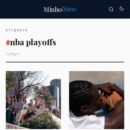
Diário
Minho
ETIQUETA
nba playoffs
#
2 artigos