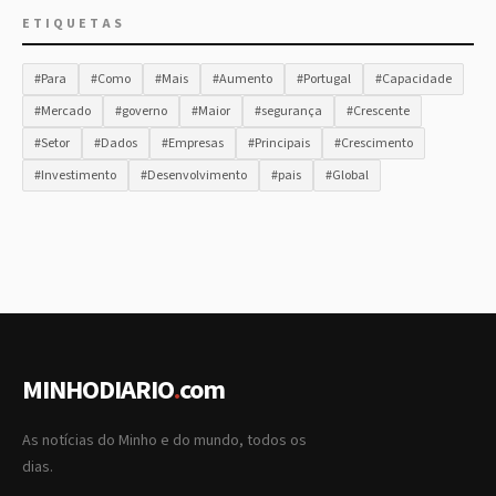
ETIQUETAS
#Para
#Como
#Mais
#Aumento
#Portugal
#Capacidade
#Mercado
#governo
#Maior
#segurança
#Crescente
#Setor
#Dados
#Empresas
#Principais
#Crescimento
#Investimento
#Desenvolvimento
#pais
#Global
MINHODIARIO
.
com
As notícias do Minho e do mundo, todos os
dias.