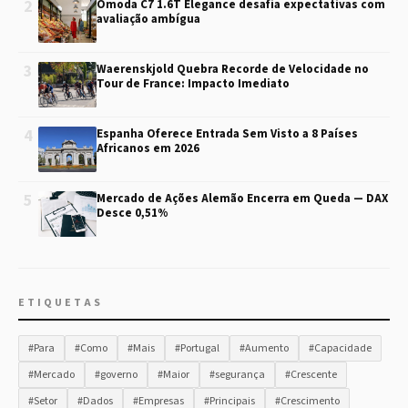
2
Omoda C7 1.6T Elegance desafia expectativas com
avaliação ambígua
3
Waerenskjold Quebra Recorde de Velocidade no
Tour de France: Impacto Imediato
4
Espanha Oferece Entrada Sem Visto a 8 Países
Africanos em 2026
5
Mercado de Ações Alemão Encerra em Queda — DAX
Desce 0,51%
ETIQUETAS
#Para
#Como
#Mais
#Portugal
#Aumento
#Capacidade
#Mercado
#governo
#Maior
#segurança
#Crescente
#Setor
#Dados
#Empresas
#Principais
#Crescimento