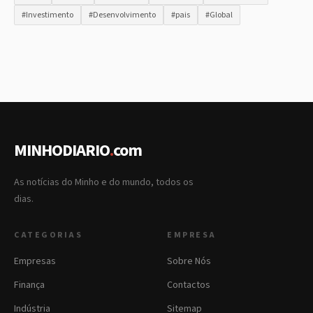
#Investimento
#Desenvolvimento
#pais
#Global
MINHODIARIO
.
com
As notícias do Minho e do mundo, todos os
dias.
CATEGORIAS
EMPRESA
Empresas
Sobre Nós
Finança
Contactos
Indústria
Sitemap