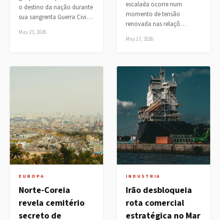
escalada ocorre num
o destino da nação durante
momento de tensão
sua sangrenta Guerra Civi…
renovada nas relaçõ…
May 23, 2026
May 17, 2026
EUROPA
INDUSTRIA
Norte-Coreia
Irão desbloqueia
revela cemitério
rota comercial
secreto de
estratégica no Mar