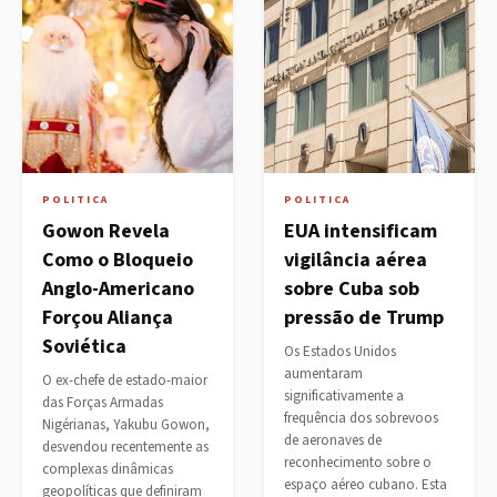
POLITICA
POLITICA
Gowon Revela
EUA intensificam
Como o Bloqueio
vigilância aérea
Anglo-Americano
sobre Cuba sob
Forçou Aliança
pressão de Trump
Soviética
Os Estados Unidos
aumentaram
O ex-chefe de estado-maior
significativamente a
das Forças Armadas
frequência dos sobrevoos
Nigérianas, Yakubu Gowon,
de aeronaves de
desvendou recentemente as
reconhecimento sobre o
complexas dinâmicas
espaço aéreo cubano. Esta
geopolíticas que definiram