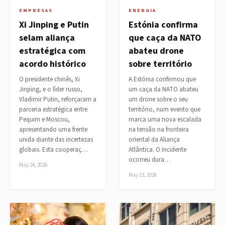
EMPRESAS
ENERGIA
Xi Jinping e Putin
Estónia confirma
selam aliança
que caça da NATO
estratégica com
abateu drone
acordo histórico
sobre território
O presidente chinês, Xi
A Estónia confirmou que
Jinping, e o líder russo,
um caça da NATO abateu
Vladimir Putin, reforçaram a
um drone sobre o seu
parceria estratégica entre
território, num evento que
Pequim e Moscou,
marca uma nova escalada
apresentando uma frente
na tensão na fronteira
unida diante das incertezas
oriental da Aliança
globais. Esta cooperaç…
Atlântica. O incidente
ocorreu dura…
May 24, 2026
May 23, 2026