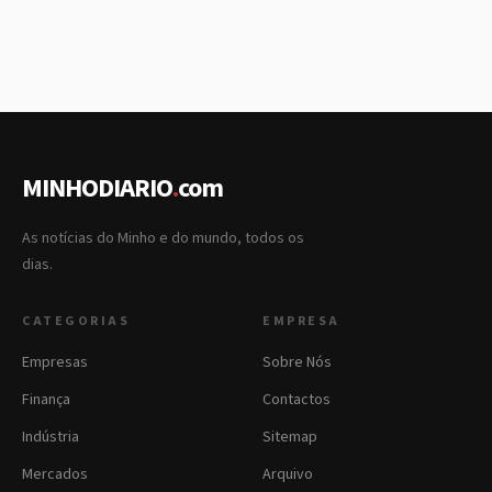
MINHODIARIO
.
com
As notícias do Minho e do mundo, todos os
dias.
CATEGORIAS
EMPRESA
Empresas
Sobre Nós
Finança
Contactos
Indústria
Sitemap
Mercados
Arquivo