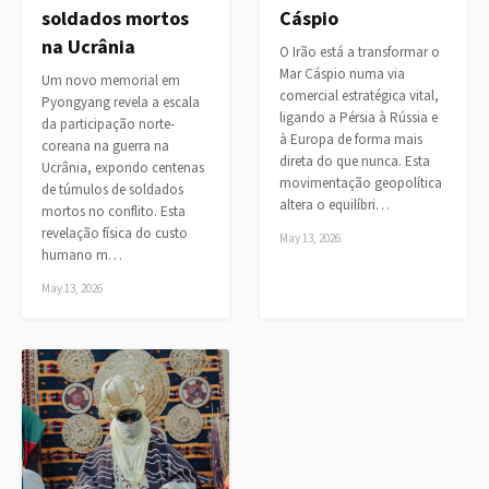
soldados mortos
Cáspio
na Ucrânia
O Irão está a transformar o
Mar Cáspio numa via
Um novo memorial em
comercial estratégica vital,
Pyongyang revela a escala
ligando a Pérsia à Rússia e
da participação norte-
à Europa de forma mais
coreana na guerra na
direta do que nunca. Esta
Ucrânia, expondo centenas
movimentação geopolítica
de túmulos de soldados
altera o equilíbri…
mortos no conflito. Esta
revelação física do custo
May 13, 2026
humano m…
May 13, 2026