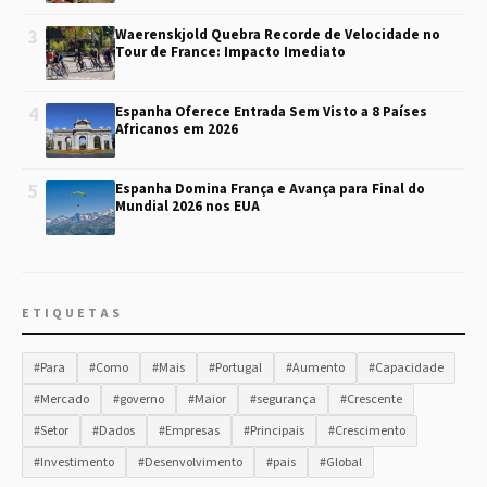
3
Waerenskjold Quebra Recorde de Velocidade no
Tour de France: Impacto Imediato
4
Espanha Oferece Entrada Sem Visto a 8 Países
Africanos em 2026
5
Espanha Domina França e Avança para Final do
Mundial 2026 nos EUA
ETIQUETAS
#Para
#Como
#Mais
#Portugal
#Aumento
#Capacidade
#Mercado
#governo
#Maior
#segurança
#Crescente
#Setor
#Dados
#Empresas
#Principais
#Crescimento
#Investimento
#Desenvolvimento
#pais
#Global