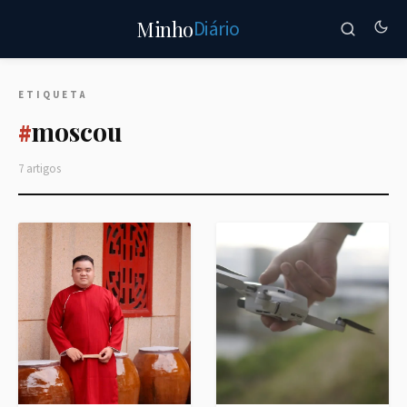
Diário
Minho
ETIQUETA
moscou
#
7 artigos